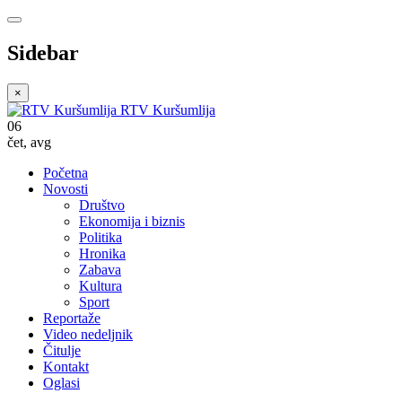
Sidebar
×
RTV Kuršumlija
06
čet
,
avg
Početna
Novosti
Društvo
Ekonomija i biznis
Politika
Hronika
Zabava
Kultura
Sport
Reportaže
Video nedeljnik
Čitulje
Kontakt
Oglasi