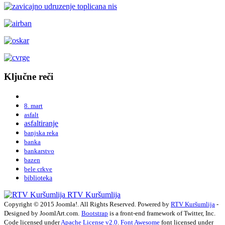
Ključne reči
8. mart
asfalt
asfaltiranje
banjska reka
banka
bankarstvo
bazen
bele crkve
biblioteka
RTV Kuršumlija
Copyright © 2015 Joomla!. All Rights Reserved. Powered by
RTV Kuršumlija
-
Designed by JoomlArt.com.
Bootstrap
is a front-end framework of Twitter, Inc.
Code licensed under
Apache License v2.0
.
Font Awesome
font licensed under