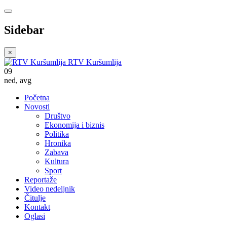
Sidebar
×
RTV Kuršumlija
09
ned
,
avg
Početna
Novosti
Društvo
Ekonomija i biznis
Politika
Hronika
Zabava
Kultura
Sport
Reportaže
Video nedeljnik
Čitulje
Kontakt
Oglasi