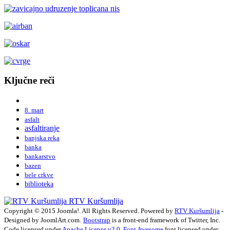
Ključne reči
8. mart
asfalt
asfaltiranje
banjska reka
banka
bankarstvo
bazen
bele crkve
biblioteka
RTV Kuršumlija
Copyright © 2015 Joomla!. All Rights Reserved. Powered by
RTV Kuršumlija
-
Designed by JoomlArt.com.
Bootstrap
is a front-end framework of Twitter, Inc.
Code licensed under
Apache License v2.0
.
Font Awesome
font licensed under