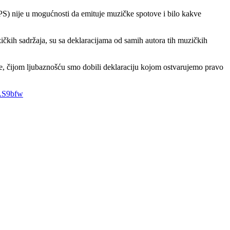
S) nije u mogućnosti da emituje muzičke spotove i bilo kakve
zičkih sadržaja, su sa deklaracijama od samih autora tih muzičkih
 čijom ljubaznošću smo dobili deklaraciju kojom ostvarujemo pravo
AS9bfw