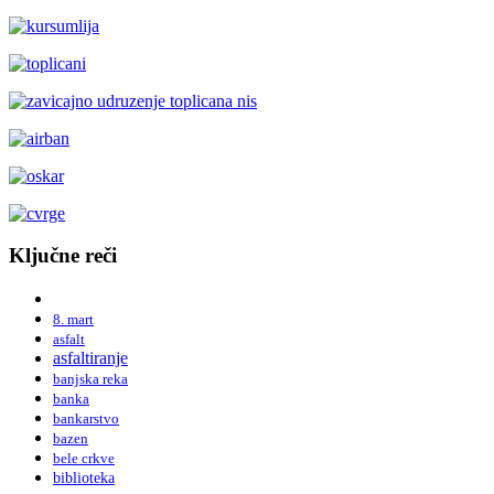
Ključne reči
8. mart
asfalt
asfaltiranje
banjska reka
banka
bankarstvo
bazen
bele crkve
biblioteka