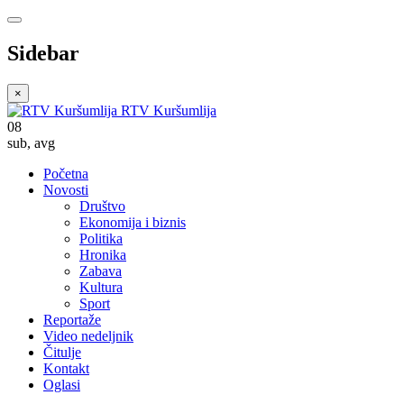
Sidebar
×
RTV Kuršumlija
08
sub
,
avg
Početna
Novosti
Društvo
Ekonomija i biznis
Politika
Hronika
Zabava
Kultura
Sport
Reportaže
Video nedeljnik
Čitulje
Kontakt
Oglasi