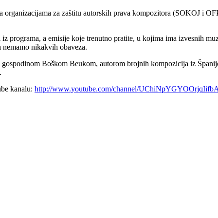
 organizacijama za zaštitu autorskih prava kompozitora (SOKOJ i OFP
 iz programa, a emisije koje trenutno pratite, u kojima ima izvesnih mu
va nemamo nikakvih obaveza.
a gospodinom Boškom Beukom, autorom brojnih kompozicija iz Španije,
.
ube kanalu:
http://www.youtube.com/channel/UChiNpYGYOOrjqIifb