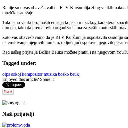
Ranije smo vas obaveštavali da RTV Kuršumlija zbog velikih naknada
muzičke sadržaje.
Tako smo veliki broj naših emisija koje su muzičkog karaktera izbacili
numera, tako da prema ovim organizacijama za zaštitu autorskih pra
Zato vas obaveštavamo da je RTV Kuršumlija uspostavila saradnju s
na emitovanje njegovih numera, uključujući spotove njegovih pesama
Rad našeg prijatelja Boška Beuka možete pratiti i na njegovom YouT
Tagged under:
ofps
sokoj
kompozitor
muzika
boško beuk
Enjoyed this article? Share it
Naši prijatelji