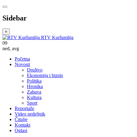
Sidebar
×
RTV Kuršumlija
09
ned
,
avg
Početna
Novosti
Društvo
Ekonomija i biznis
Politika
Hronika
Zabava
Kultura
Sport
Reportaže
Video nedeljnik
Čitulje
Kontakt
Oglasi