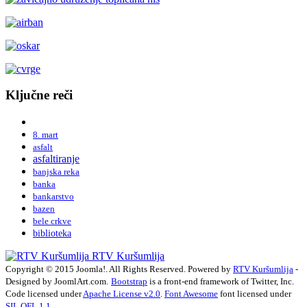
Ključne reči
8. mart
asfalt
asfaltiranje
banjska reka
banka
bankarstvo
bazen
bele crkve
biblioteka
RTV Kuršumlija
Copyright © 2015 Joomla!. All Rights Reserved. Powered by
RTV Kuršumlija
-
Designed by JoomlArt.com.
Bootstrap
is a front-end framework of Twitter, Inc.
Code licensed under
Apache License v2.0
.
Font Awesome
font licensed under
SIL OFL 1.1
.