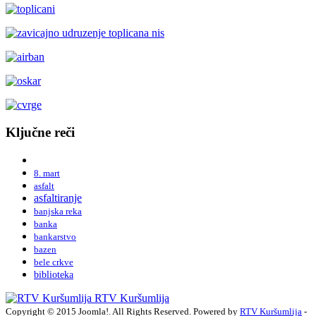
Ključne reči
8. mart
asfalt
asfaltiranje
banjska reka
banka
bankarstvo
bazen
bele crkve
biblioteka
RTV Kuršumlija
Copyright © 2015 Joomla!. All Rights Reserved. Powered by
RTV Kuršumlija
-