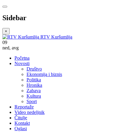
Sidebar
×
RTV Kuršumlija
09
ned
,
avg
Početna
Novosti
Društvo
Ekonomija i biznis
Politika
Hronika
Zabava
Kultura
Sport
Reportaže
Video nedeljnik
Čitulje
Kontakt
Oglasi