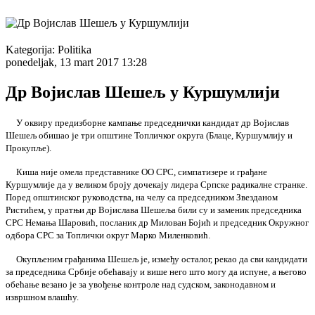
Kategorija:
Politika
ponedeljak, 13 mart 2017 13:28
Др Војислав Шешељ у Куршумлији
У оквиру предизборне кампање председнички кандидат др Војислав
Шешељ обишао је три општине Топличког округа (Блаце, Куршумлију и
Прокупље).
Киша није омела представнике ОО СРС, симпатизере и грађане
Куршумлије да у великом броју дочекају лидера Српске радикалне странке.
Поред општинског руководства, на челу са председником Звезданом
Ристићем, у пратњи др Војислава Шешеља били су и заменик председника
СРС Немања Шаровић, посланик др Милован Бојић и председник Окружног
одбора СРС за Топлички округ Марко Миленковић.
Окупљеним грађанима Шешељ је, између осталог, рекао да сви кандидати
за председника Србије обећавају и више него што могу да испуне, а његово
обећање везано је за увођење контроле над судском, законодавном и
извршном влашћу.