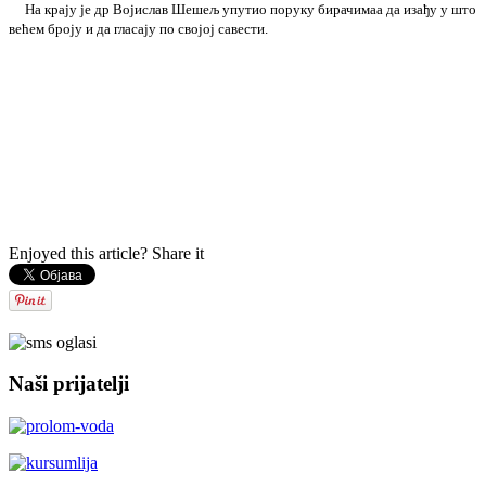
На крају је др Војислав Шешељ упутио поруку бирачимаа да изађу у што
већем броју и да гласају по својој савести.
Enjoyed this article? Share it
Naši prijatelji