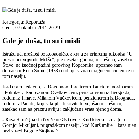
Kategorija:
Reportaža
sreda, 07 oktobar 2015 20:29
Gde je duša, tu su i misli
Istražujući prošlost potkopaoničkog kraja za pripremu rukopisa "U
prestonici vojvode Mrkše", pre desetak godina, u Trešnici, zaselku
Štave, na istočnoj padini gorovitog Kopaonika, upoznao sam
domaćicu Rosu Simić (1938) i od nje saznao dragocene činjenice o
tom naselju.
Kada sam nedavno, sa Bogdanom Ibrajterom Tanetom, novinarom
"Politike", Radovanom Cvetkovićem, penzionerom iz Beograda,
rodom iz Tmave, Milanom Vučkovićem, penzionerom iz Beograda,
rodom iz Parade, koji sakuplja lekovite trave, išao u Trešnicu,
zatekao sam na praznu avliju i zaključana vrata njenog doma.
- Rosa Simić (na slici) više ne živi ovde. Kod kćerke i zeta je u
Gornjoj Mikuljani, prigradskom naselju, kod Kuršumlije – kaza njen
prvi sused Bogoje Stojković.