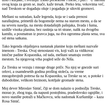
ovog kraja za grom se, inače, kaže tresak. Preko leta, vekovima već,
nad Treskom se događaju oluje i pogađaju je siloviti gromovi.
Meštani su sutradan, kaže legenda, koja se i sada prenosi
naraštajima, primetili da bogomolje nema na starom mestu, a da se
na severu naselja, na mestu dotadašnjih pašnjaka, livada i šuma,
uzdiže visoka planina, bez rastinja sa tri strane, nalik na dvogrbu
kamilu, a posmatran iz pravca juga, na dva ogromna plasta sena, sva
od stena satkana.
Tako legenda objašnjava nastanak planine koju meštani nazvaše
imenom - Treska. Ovaj stenostasni vis, koji važi za vidikovac
istočne padine Kopaonika, od tada, meštani smatraju svetim
mestom. Sa njegovog vrha pogled seže do Niša.
Za Tresku se vezuju i mnoge druge priče. Na njoj se gnezde suri
orlovi, a osamdesetih godina prošlog stoleća, za vreme
mnogobrojnih potresa tla na Kopaoniku, sa Treske su se, u potoke i
dubodoline, velikom brzinom, kotrljale gromade stena.
Moj dever Miroslav Simić, čiji se dom nalazio u podnožju Treske,
morao je, zbog toga, da napusti postojbinu, pradedovsko ognjište, i
novo stanište potraži u Mačkovcu, selu nadomak Kuršumlije – kaza
Rosa Simić.