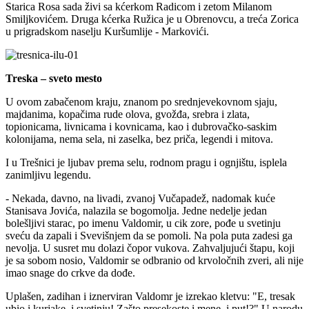
Starica Rosa sada živi sa kćerkom Radicom i zetom Milanom
Smiljkovićem. Druga kćerka Ružica je u Obrenovcu, a treća Zorica
u prigradskom naselju Kuršumlije - Markovići.
Treska – sveto mesto
U ovom zabačenom kraju, znanom po srednjevekovnom sjaju,
majdanima, kopačima rude olova, gvožđa, srebra i zlata,
topionicama, livnicama i kovnicama, kao i dubrovačko-saskim
kolonijama, nema sela, ni zaselka, bez priča, legendi i mitova.
I u Trešnici je ljubav prema selu, rodnom pragu i ognjištu, isplela
zanimljivu legendu.
- Nekada, davno, na livadi, zvanoj Vučapadež, nadomak kuće
Stanisava Jovića, nalazila se bogomolja. Jedne nedelje jedan
bolešljivi starac, po imenu Valdomir, u cik zore, pođe u svetinju
sveću da zapali i Svevišnjem da se pomoli. Na pola puta zadesi ga
nevolja. U susret mu dolazi čopor vukova. Zahvaljujući štapu, koji
je sa sobom nosio, Valdomir se odbranio od krvoločnih zveri, ali nije
imao snage do crkve da dođe.
Uplašen, zadihan i iznerviran Valdomr je izrekao kletvu: "E, tresak
ubio i kurjake, i svetinju! Zašto presekoste i mene, i put!?" U narodu