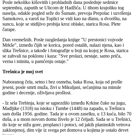
Posle nekoliko kišovitih i prohladnih dana poslednje sedmice
septembra, zaputih se Ulicom dr Hadžića. U tihom krajoliku tog
naselja, odakle pogled seže do Šumate, prevoja Prepolac i uzvišenja
Samokovo, a varoš na Toplici se vidi kao na dlanu, u dvorištu, na
suncu, koje se stidljivo probija kroz oblake, starica Rosa. Plete
čarape.
Dan vremešnih. Posle razgledanja knjige "U prestonici vojvode
Mrkše", između čijih se korica, pored ostalih, nalazi njena, kao i
slika Trešnice, a takođe i fotografije u boji na kojoj je Rosa, starica
se zahvali na poklonu i kaza: "Sve prolazi, nestaje, samo priča,
verna i istinita, u pamćenju ostaje."
Trešnica je moj svet
Naboranog čela, setno i bez osmeha, baka Rosa, koja od prošle
jeseni, posle smrti muža, živi u Mikuljani, sećanjima na minule
godine i decenije, oživljava prošlost.
- Iz sela Trebinja, koje se ugnezdilo između Krkine čuke na jugu,
Madljike (1318) na istoku i Tumbe (1448) na zapadu, u Trešnicu
sam došla 1956. godine. Tada je u ovom zaselku, u 13 kuća, bilo 70
duša, a u mom novom domu živelo je 12 čeljadi. Sada se u Trešnici,
do koje se nižu gore, proplanci i potoci, od jakih planinskih vetrova
zaklonjenoj, dim vije iz svega pet domova u kojima je ostalo devet