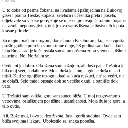
insana.
U to doba od pesme čobana, na livadama i pašnjacima na Bukovoj
glavi i podno Treske, kopača, žetelaca i učesnika prela i posela,
odjekivale su visoke gore, koje se u jesen prelivaju čarobnim bojama
na zemlji neponovljivim, dok je ova varoš lišena jedinstvenih lepota
krasne prirode.
Sa mojim bračnim drugom, domaćinom Krstiborom, koji se avgusta
prošle godine preselio s one strane duge, 58 godina sam kućila kuću
i kućište, a sad je kuća ostala sama, prepuštena zubu vremena, tišini i
paucima. Ne! Ne žalim se.
Ovde mi je dobro. Okružena sam pažnjom, ali duša pati. Trešnica je
bila moj svet, nadahnuće. Moja duša je tamo, a gde je duša tu su i
misli. Kad se ognjište razognji, kad se kuća raskući, nit' se vedri, nit'
se oblači. Selo traje i opstaje dok se vatrište ognji, a ognjište dok
vatri.
U Trešnici sam svikla, gore sam suncu bliža. U njoj razgovaram s
vetrovima, osluškujem poj tišine i usamljenosti. Moja duša je gore, a
telo ovde.
Ali, Bože moj, i ovo je deo života. Ima i gorih sudbina. Ovde sam
bliža svojima i lekaru. Ubolestilo se, snaga popušta.