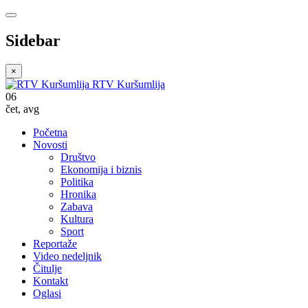
Sidebar
×
RTV Kuršumlija
06
čet
,
avg
Početna
Novosti
Društvo
Ekonomija i biznis
Politika
Hronika
Zabava
Kultura
Sport
Reportaže
Video nedeljnik
Čitulje
Kontakt
Oglasi