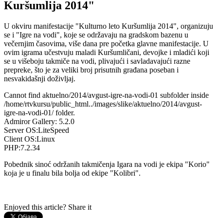
Kuršumlija 2014"
U okviru manifestacije "Kulturno leto Kuršumlija 2014", organizuju
se i "Igre na vodi", koje se održavaju na gradskom bazenu u
večernjim časovima, više dana pre početka glavne manifestacije. U
ovim igrama učestvuju maladi Kuršumličani, devojke i mladići koji
se u višeboju takmiče na vodi, plivajući i savladavajući razne
prepreke, što je za veliki broj prisutnih građana poseban i
nesvakidašnji doživljaj.
Cannot find aktuelno/2014/avgust-igre-na-vodi-01 subfolder inside
/home/rtvkursu/public_html../images/slike/aktuelno/2014/avgust-
igre-na-vodi-01/ folder.
Admiror Gallery: 5.2.0
Server OS:LiteSpeed
Client OS:Linux
PHP:7.2.34
Pobednik sinoć održanih takmičenja Igara na vodi je ekipa "Korio"
koja je u finalu bila bolja od ekipe "Kolibri".
Enjoyed this article? Share it
AdmirorGallery 5.2.0
, author/s
Vasiljevski
&
Kekeljevic
.