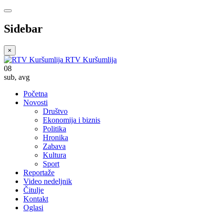
Sidebar
×
RTV Kuršumlija
08
sub
,
avg
Početna
Novosti
Društvo
Ekonomija i biznis
Politika
Hronika
Zabava
Kultura
Sport
Reportaže
Video nedeljnik
Čitulje
Kontakt
Oglasi