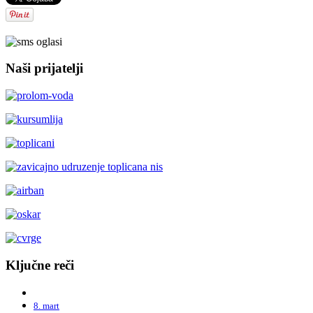
Naši prijatelji
Ključne reči
8. mart