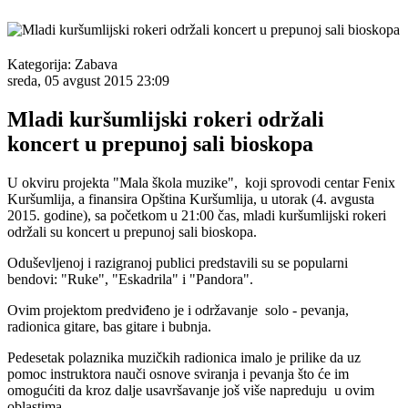
Kategorija:
Zabava
sreda, 05 avgust 2015 23:09
Mladi kuršumlijski rokeri održali
koncert u prepunoj sali bioskopa
U okviru projekta "Mala škola muzike", koji sprovodi centar Fenix
Kuršumlija, a finansira Opština Kuršumlija, u utorak (4. avgusta
2015. godine), sa početkom u 21:00 čas, mladi kuršumlijski rokeri
održali su koncert u prepunoj sali bioskopa.
Oduševljenoj i razigranoj publici predstavili su se popularni
bendovi: "Ruke", "Eskadrila" i "Pandora".
Ovim projektom predviđeno je i održavanje solo - pevanja,
radionica gitare, bas gitare i bubnja.
Pedesetak polaznika muzičkih radionica imalo je prilike da uz
pomoc instruktora nauči osnove sviranja i pevanja što će im
omogućiti da kroz dalje usavršavanje još više napreduju u ovim
oblastima.