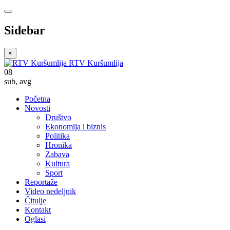
Sidebar
×
RTV Kuršumlija
08
sub
,
avg
Početna
Novosti
Društvo
Ekonomija i biznis
Politika
Hronika
Zabava
Kultura
Sport
Reportaže
Video nedeljnik
Čitulje
Kontakt
Oglasi