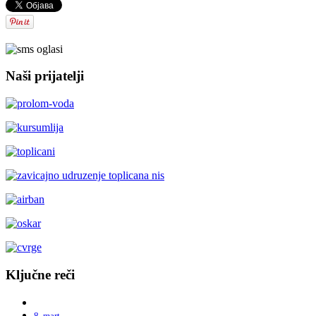
Naši prijatelji
Ključne reči
8. mart