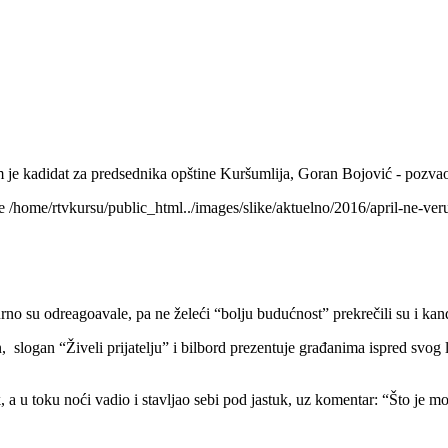
e kadidat za predsednika opštine Kuršumlija, Goran Bojović - pozvao
 /home/rtvkursu/public_html../images/slike/aktuelno/2016/april-ne-veru
su odreagoavale, pa ne želeći “bolju budućnost” prekrečili su i kand
ogan “Živeli prijatelju” i bilbord prezentuje građanima ispred svog l
, a u toku noći vadio i stavljao sebi pod jastuk, uz komentar: “Što je m