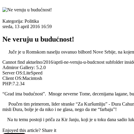
Kategorija:
Politika
sreda, 13 april 2016 16:59
Ne veruju u budućnost!
Juče je u Romskom naselju osvanuo bilbord Nove Srbije, na kojem j
Cannot find aktuelno/2016/april-ne-veruju-u-budcnost subfolder inside
Admiror Gallery: 5.2.0
Server OS:LiteSpeed
Client OS:Macintosh
PHP:7.2.34
“Grad ima budućnost”. Mnoge neverne Tome, decenijama lagane, burno 
Poučen tim primerom, lider stranke “Za Kuršumliju” - Đura Cahun, sl
misli Đura, bolje je da niko i ne glasa, nego da me “farbaju”!
Na tu temu postoji i priča za Kir Janju, koji je u toku dana sadio luk
Enjoyed this article? Share it
AdmirorGallery 5.2.0
, author/s
Vasiljevski
&
Kekeljevic
.