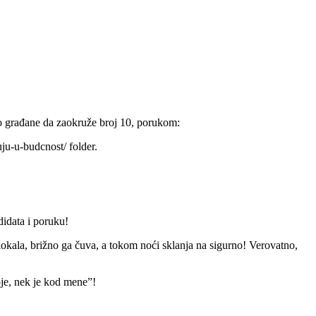
 građane da zaokruže broj 10, porukom:
ju-u-budcnost/ folder.
idata i poruku!
okala, brižno ga čuva, a tokom noći sklanja na sigurno! Verovatno,
oje, nek je kod mene”!