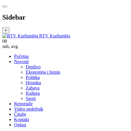
Sidebar
×
RTV Kuršumlija
08
sub
,
avg
Početna
Novosti
Društvo
Ekonomija i biznis
Politika
Hronika
Zabava
Kultura
Sport
Reportaže
Video nedeljnik
Čitulje
Kontakt
Oglasi