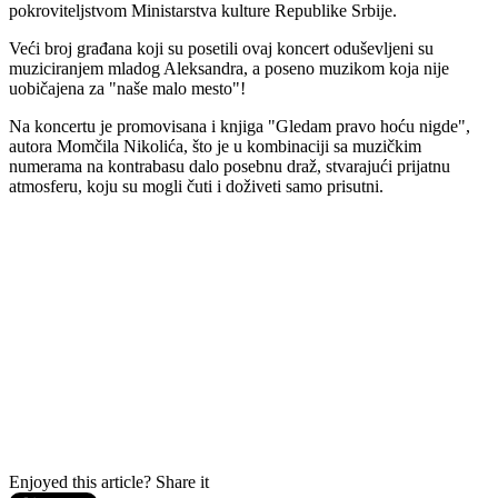
pokroviteljstvom Ministarstva kulture Republike Srbije.
Veći broj građana koji su posetili ovaj koncert oduševljeni su
muziciranjem mladog Aleksandra, a poseno muzikom koja nije
uobičajena za "naše malo mesto"!
Na koncertu je promovisana i knjiga "Gledam pravo hoću nigde",
autora Momčila Nikolića, što je u kombinaciji sa muzičkim
numerama na kontrabasu dalo posebnu draž, stvarajući prijatnu
atmosferu, koju su mogli čuti i doživeti samo prisutni.
Enjoyed this article? Share it