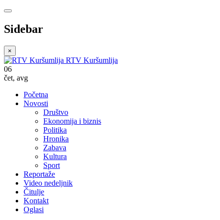
Sidebar
×
RTV Kuršumlija
06
čet
,
avg
Početna
Novosti
Društvo
Ekonomija i biznis
Politika
Hronika
Zabava
Kultura
Sport
Reportaže
Video nedeljnik
Čitulje
Kontakt
Oglasi