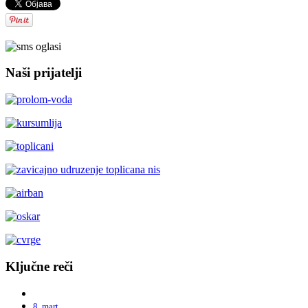
Naši prijatelji
Ključne reči
8. mart