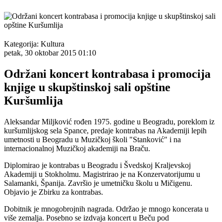
Kategorija:
Kultura
petak, 30 oktobar 2015 01:10
Održani koncert kontrabasa i promocija
knjige u skupštinskoj sali opštine
Kuršumlija
Aleksandar Miljković rođen 1975. godine u Beogradu, poreklom iz
kuršumlijskog sela Spance, predaje kontrabas na Akademiji lepih
umetnosti u Beogradu u Muzičkoj školi "Stanković" i na
internacionalnoj Muzičkoj akademiji na Braču.
Diplomirao je kontrabas u Beogradu i Švedskoj Kraljevskoj
Akademiji u Stokholmu. Magistrirao je na Konzervatorijumu u
Salamanki, Španija. Završio je umetničku školu u Mičigenu.
Objavio je Zbirku za kontrabas.
Dobitnik je mnogobrojnih nagrada. Održao je mnogo koncerata u
više zemalja. Posebno se izdvaja koncert u Beču pod