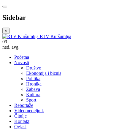
Sidebar
×
RTV Kuršumlija
09
ned
,
avg
Početna
Novosti
Društvo
Ekonomija i biznis
Politika
Hronika
Zabava
Kultura
Sport
Reportaže
Video nedeljnik
Čitulje
Kontakt
Oglasi