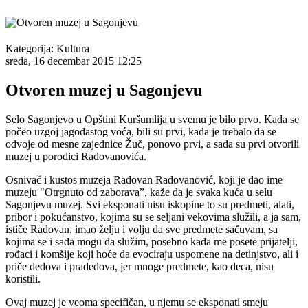
Kategorija:
Kultura
sreda, 16 decembar 2015 12:25
Otvoren muzej u Sagonjevu
Selo Sagonjevo u Opštini Kuršumlija u svemu je bilo prvo. Kada se
počeo uzgoj jagodastog voća, bili su prvi, kada je trebalo da se
odvoje od mesne zajednice Žuč, ponovo prvi, a sada su prvi otvorili
muzej u porodici Radovanovića.
Osnivač i kustos muzeja Radovan Radovanović, koji je dao ime
muzeju "Otrgnuto od zaborava”, kaže da je svaka kuća u selu
Sagonjevu muzej. Svi eksponati nisu iskopine to su predmeti, alati,
pribor i pokućanstvo, kojima su se seljani vekovima služili, a ja sam,
ističe Radovan, imao želju i volju da sve predmete sačuvam, sa
kojima se i sada mogu da služim, posebno kada me posete prijatelji,
rođaci i komšije koji hoće da evociraju uspomene na detinjstvo, ali i
priče dedova i pradedova, jer mnoge predmete, kao deca, nisu
koristili.
Ovaj muzej je veoma specifičan, u njemu se eksponati smeju