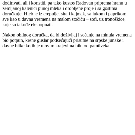
dodirivati, ali i koristiti, pa tako kustos Radovan priprema hranu u
zemljanoj kalenici punoj mleka i drobljene proje i sa gostima
doručkuje. Hleb je iz crepulje, sira i kajmak, sa lukom i paprikom
sve kao u davna vremena na malom stočiću – sofi, uz tronoškice,
koje su takođe ekspopnati.
Nakon obilnog doručka, da bi doživljaj i sećanje na minula vremena
bio potpun, krene guslar podsećajući prisutne na srpske junake i
davne bitke kojih je u ovim krajevima bilu od pamtiveka.