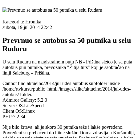
Kategorija:
Hronika
subota, 19 jul 2014 22:42
Prevrnuo se autobus sa 50 putnika u selu
Rudaru
U selu Rudaru na magistralnom putu Niš - Priština sleteo je sa puta
autobus pun putnika, prevoznika "Žitija turs" koji je saobraćao na
liniji Salcburg – Priština.
Cannot find aktuelno/2014/jul-udes-autobus subfolder inside
/home/rtvkursu/public_html../images/slike/aktuelno/2014/jul-udes-
autobus/ folder.
Admiror Gallery: 5.2.0
Server OS:LiteSpeed
Client OS:Linux
PHP:7.2.34
Nije bilo žrtava, ali je skoro 30 putnika teže i lakše povređeno.
Povređeni su prebačeni do hitne službe Doma zdravlja u Kuršumliji,