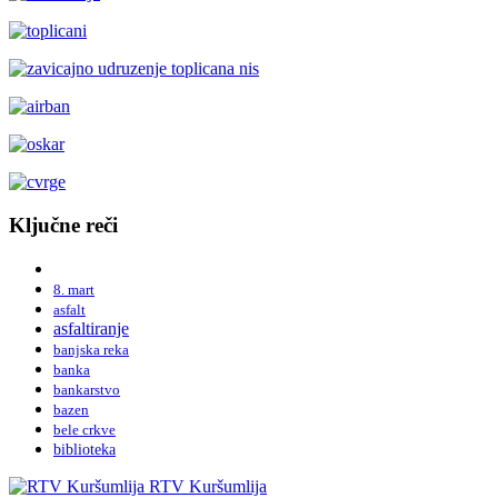
Ključne reči
8. mart
asfalt
asfaltiranje
banjska reka
banka
bankarstvo
bazen
bele crkve
biblioteka
RTV Kuršumlija