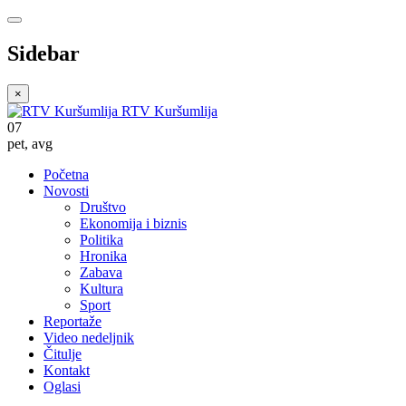
Sidebar
×
RTV Kuršumlija
07
pet
,
avg
Početna
Novosti
Društvo
Ekonomija i biznis
Politika
Hronika
Zabava
Kultura
Sport
Reportaže
Video nedeljnik
Čitulje
Kontakt
Oglasi