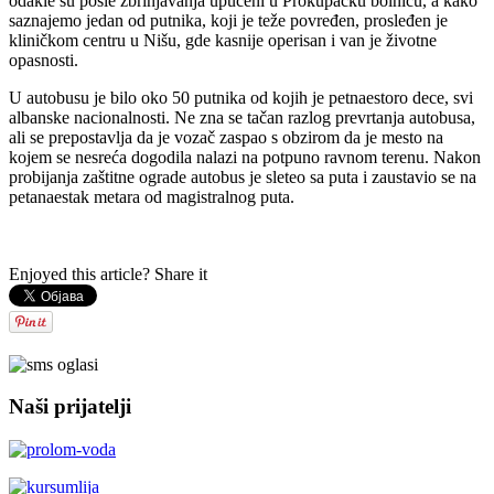
odakle su posle zbrinjavanja upućeni u Prokupačku bolnicu, a kako
saznajemo jedan od putnika, koji je teže povređen, prosleđen je
kliničkom centru u Nišu, gde kasnije operisan i van je životne
opasnosti.
U autobusu je bilo oko 50 putnika od kojih je petnaestoro dece, svi
albanske nacionalnosti. Ne zna se tačan razlog prevrtanja autobusa,
ali se prepostavlja da je vozač zaspao s obzirom da je mesto na
kojem se nesreća dogodila nalazi na potpuno ravnom terenu. Nakon
probijanja zaštitne ograde autobus je sleteo sa puta i zaustavio se na
petanaestak metara od magistralnog puta.
Enjoyed this article? Share it
AdmirorGallery 5.2.0
, author/s
Vasiljevski
&
Kekeljevic
.
Naši prijatelji