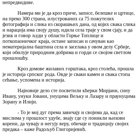
непредвидиве.
Намера ми је да кроз приче, записе, белешке и цртице,
на преко 300 страна, илустрованих са 75 пожутелих
фотографија и слика из скорашњих дана, од којих свака слика
и нарација има своју душу, идила села траје у свом сјају, и да
језик и говор људи у области Горње Топлице и
поткопаоничког краја, остане записан и сачуван као
нематеријална баштина села и заселака у овом делу Србије,
који обилује природним добрима и горди се својом светлом
прошлошћу.
Кроз домове жилавих горштака, кроз столећа, прошла
је историја српског рода. Овде је сваки камен и свака стопа
сећање, успомена и историја.
Најновије дело сте посветили кћерки Мирјани, сину
Ивану, унуки Јовани, унуцима Вељку и Лазару и праунуцима
Зорану и Илији.
- То је мој дуг према завичају и својима да, кад се
мислима у прошлост удубе, знају где су поникли њихови
корени, да чувају и негују веру, обичаје и традицију својих
предака – каже Радољуб Глигоријевић.