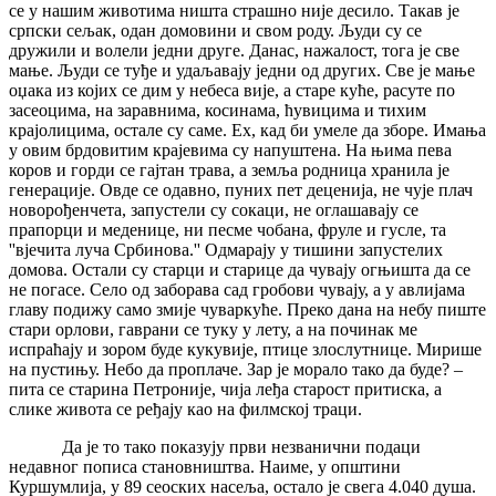
се у нашим животима ништа страшно није десило. Такав је
српски сељак, одан домовини и свом роду. Људи су се
дружили и волели једни друге. Данас, нажалост, тога је све
мање. Људи се туђе и удаљавају једни од других. Све је мање
оџака из којих се дим у небеса вије, а старе куће, расуте по
засеоцима, на заравнима, косинама, ћувицима и тихим
крајолицима, остале су саме. Ех, кад би умеле да зборе. Имања
у овим брдовитим крајевима су напуштена. На њима пева
коров и горди се гајтан трава, а земља родница хранила је
генерације. Овде се одавно, пуних пет деценија, не чује плач
новорођенчета, запустели су сокаци, не оглашавају се
прапорци и меденице, ни песме чобана, фруле и гусле, та
''вјечита луча Србинова.'' Одмарају у тишини запустелих
домова. Остали су старци и старице да чувају огњишта да се
не погасе. Село од заборава сад гробови чувају, а у авлијама
главу подижу само змије чуваркуће. Преко дана на небу пиште
стари орлови, гаврани се туку у лету, а на починак ме
испраћају и зором буде кукувије, птице злослутнице. Мирише
на пустињу. Небо да проплаче. Зар је морало тако да буде? –
пита се старина Петроније, чија леђа старост притиска, а
слике живота се ређају као на филмској траци.
Да је то тако показују први незванични подаци
недавног пописа становништва. Наиме, у општини
Куршумлија, у 89 сеоских насеља, остало је свега 4.040 душа.