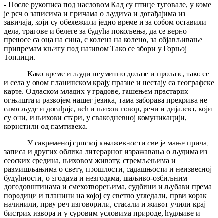
- После рукописа под насловом Кад су птице туговале, у коме
је реч о записима и причама о људима и догађајима из
завичаја, који су обележили једно време и за собом оставили
дела, трагове и белеге за будућа покољења, да се верно
преносе са оца на сина, с колена на колено, за објављивање
припремам књигу под називом Тако се збори у Горњој
Топлици.
Како време и људи неумитно долазе и пролазе, тако се
и села у овом планинском крају празне и нестају са географске
карте. Одласком младих у градове, гашењем прастарих
огњишта и развојем нашег језика, тама заборава прекрива не
само људе и догађаје, већ и њихов говор, речи и дијалект, који
су они, и њихови стари, у свакодневној комуникацији,
користили од памтивека.
У савременој српској књижевности све је мање прича,
записа и других облика литерарног изражавања о људима из
сеоских средина, њиховом животу, стремљењима и
размишљањима о свету, прошлости, садашњости и неизвесној
будућности, о згодама и незгодама, шаљиво-озбиљним
догодовштинама и смехотворењима, судбини и љубави према
породици и планини на којој су светло угледали, први корак
начинили, прву реч изговорили, стасали и живот учили крај
бистрих извора и у суровим условима природе, ћудљиве и