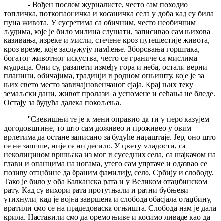
- Вођен послом журналисте, често сам походио
топличка, поткопаоничка и косаничка села у доба кад су била
пуна живота. У сусретима са обичним, често необичним
људима, које је било милина слушати, записивао сам њихова
казивања, изреке и мисли, стечене кроз путешестије живота,
кроз време, које заслужују памћење. Зборовања горштака,
богатог животног искуства, често се граниче са мислима
мудраца. Они су, разапети између гора и неба, остали верни
планини, обичајима, традицји и родном огњишту, које је за
њих свето место завичајновенчаног сјаја. Крај њих теку
земаљски дани, живот пролази, а успомене и сећања не бледе.
Остају за будућа далека покољења.
''Свевишњи те је к мени оправио да ти у перо казујем
догодовштине, то што сам доживео и проживео у овим
врлетима да остане записано за будуће нараштаје. Јер, оно што
се не запише, није се ни десило. У цвету младости, са
неколицином вршњака из мог и суседних села, са шајкачом на
глави и опанцима на ногама, утего сам упртаче и одазвао се
позиву отаџбине да браним фамилију, село, Србију и слободу.
Тако је било у оба Балканска рата и у Великом отаџбинском
рату. Кад су вихори рата протутњали и ратни бубњеви
утихнули, кад је војна завршена и слобода обасјала отаџбину,
вратили смо се на прадедоваска огњишта. Слобода нам је дала
крила. Наставили смо да оремо њиве и косимо ливаде као да