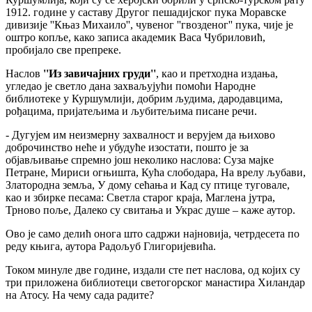
1912. године у саставу Другог пешадијског пука Моравске
дивизије ''Књаз Михаило'', чувеног ''гвозденог'' пука, чије је
оштро копље, како записа академик Васа Чубриловић,
пробијало све препреке.
Наслов
''Из завичајних груди''
, као и претходна издања,
угледао је светло дана захваљујући помоћи Народне
библиотеке у Куршумлији, добрим људима, дародавцима,
рођацима, пријатељима и љубитељима писане речи.
- Дугујем им неизмерну захвалност и верујем да њихово
доброчинство неће и убудуће изостати, пошто је за
објављивање спремно још неколико наслова: Суза мајке
Петране, Мириси огњишта, Кућа слободара, На врелу љубави,
Златородна земља, У дому сећања и Кад су птице туговале,
као и збирке песама: Светла старог краја, Маглена јутра,
Трново поље, Далеко су свитања и Украс душе – каже аутор.
Ово је само делић онога што садржи најновија, четрдесета по
реду књига, аутора Радољуб Глигоријевића.
Током минуле две године, издали сте пет наслова, од којих су
три приложена библиотеци светогорског манастира Хиландар
на Атосу. На чему сада радите?