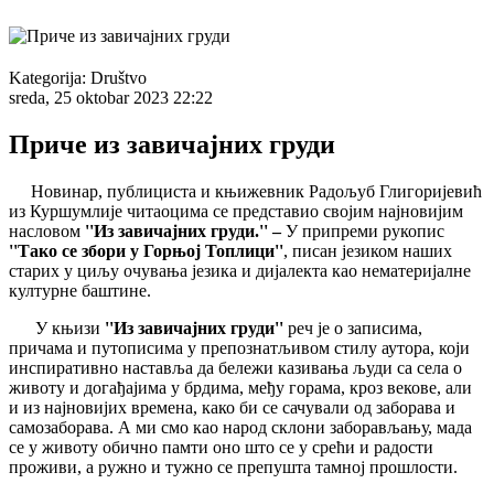
Kategorija:
Društvo
sreda, 25 oktobar 2023 22:22
Приче из завичајних груди
Новинар, публициста и књижевник Радољуб Глигоријевић
из Куршумлије читаоцима се представио својим најновијим
насловом
''Из завичајних груди.'' –
У припреми рукопис
''Тако се збори у Горњој Топлици''
, писан језиком наших
старих у циљу очувања језика и дијалекта као нематеријалне
културне баштине.
У књизи
''Из завичајних груди''
реч је о записима,
причама и путописима у препознатљивом стилу аутора, који
инспиративно наставља да бележи казивања људи са села о
животу и догађајима у брдима, међу горама, кроз векове, али
и из најновијих времена, како би се сачували од заборава и
самозаборава. А ми смо као народ склони заборављању, мада
се у животу обично памти оно што се у срећи и радости
проживи, а ружно и тужно се препушта тамној прошлости.