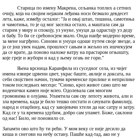
Старица по имену Макрена, сељанка топлих а сетних
очију, која на својим нејаким леђима носи безмало девдесет
лета, каже, између осталог: ''Ја и овај штап, тишина, самотиња
и чамотиња, то је од мог заселка остало, а маштала сам да
старим у миру и спокоју, уз унуке, унуци да одрастају уз деду
и бабу. То би се срећоносјем звало. Онда наиђе модерно време,
за мене нагрђено. Синови и унуци одоше путем своје звезде, а
ја се још увек надам, прошлост сањам и жељно их ишчекујем
да се врате, да поново наложе ватру на прастаром огњишту,
које греје и жубори и кад у њему огањ не гори.''
Њена врсница Каранфила из суседног села, из чијег
имена извире црвени цвет, украс баште, авлије и доксата, на
себи својствен начин, тумачи временске прилике и неприлике
током последњих месеци: ''Синко, кроз живот само што ме
воденички камен није млео. Одолевала сам многим
громовима и олујама. Упамтила сам сву лепоту живота, али и
зла времена, када је било тешко опстати и сачувати фамилију,
народ и отаџбину, кад су завојевачи хтели да нас сатру и затру.
Кад се у та времена удубим, добро сам упамет. Боже, саклони
од нас! Било, не поновило се.
Запамти ово што ћу ти рећи. У мом веку се није десило да
киша и снегови на небу остану. Пашће кад-тад, ако не у