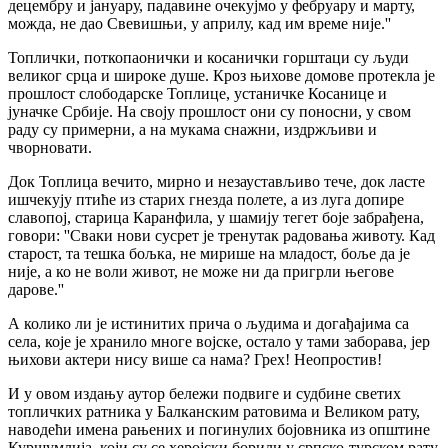
децембру и јануару, падавине очекујмо у фебруару и марту,
можда, не дао Свевишњи, у априлу, кад им време није.''
Топлички, поткопаонички и косанички горштаци су људи
великог срца и широке душе. Кроз њихове домове протекла је
прошлост слободарске Топлице, устаничке Косанице и
јуначке Србије. На своју прошлост они су поносни, у свом
раду су примерни, а на мукама снажни, издржљиви и
чворновати.
Док Топлица вечито, мирно и незаустављиво тече, док ласте
ишчекују птиће из старих гнезда полете, а из луга допире
славопој, старица Каранфила, у шамију тегет боје забрађена,
говори: ''Сваки нови сусрет је тренутак радовања животу. Кад
старост, та тешка бољка, не мирише на младост, боље да је
није, а ко не воли живот, не може ни да пригрли његове
дарове.''
А колико ли је истинитих прича о људима и догађајима са
села, које је хранило многе војске, остало у тами заборава, јер
њихови актери нису више са нама? Грех! Неопростив!
И у овом издању аутор бележи подвиге и судбине светих
топличких ратника у Балканским ратовима и Великом рату,
наводећи имена рањених и погинулих бојовника из општине
Куршумлија, који су се херојски борили у српско-турском рату