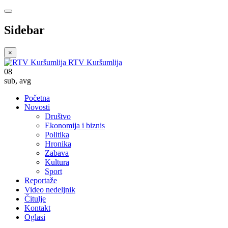
Sidebar
×
RTV Kuršumlija
08
sub
,
avg
Početna
Novosti
Društvo
Ekonomija i biznis
Politika
Hronika
Zabava
Kultura
Sport
Reportaže
Video nedeljnik
Čitulje
Kontakt
Oglasi