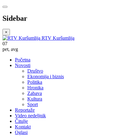
Sidebar
×
RTV Kuršumlija
07
pet
,
avg
Početna
Novosti
Društvo
Ekonomija i biznis
Politika
Hronika
Zabava
Kultura
Sport
Reportaže
Video nedeljnik
Čitulje
Kontakt
Oglasi