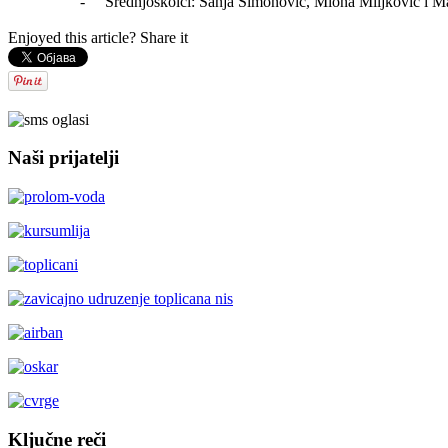
-
Srednjoškolci: Sanja Simonović, Miona Miljković i M
Enjoyed this article? Share it
AdmirorGallery 5.2.0
, author/s
Vasiljevski
&
Kekeljevic
.
Naši prijatelji
Ključne reči