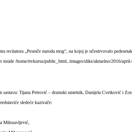
ra recitatora „Pesniče naroda mog“, na kojoj je učestrvovalo pedesetak 
r inside /home/rtvkursu/public_html../images/slike/aktuelno/2016/april-sm
m sastavu: Tijana Petrović – dramski umetnik, Danijela Cvetković i Zor
edstaviće sledeće kazivače:
a Milosavljević,