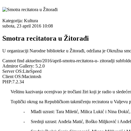
Kategorija:
Kultura
subota, 23 april 2016 10:08
Smotra recitatora u Žitorađi
U organizaciji Narodne biblioteke u Žitorađi, održana je Okružna smot
Cannot find aktuelno/2016/april-smotra-recitatora-u- zitoradji subfolde
Admiror Gallery: 5.2.0
Server OS:LiteSpeed
Client OS:Macintosh
PHP:7.2.34
Veštinu kazivanja ocenjivao je tročlani žiri koji je radio u sledeće
Toplički okrug na Republičkom takmičenju reciratora u Valjevu pr
-
Mlađi uzrast: Tara Miletić, Milica Lukić i Nina Đokić,
-
Srednji uzrast: Anđela Matić, Boško Miljković i Anđel