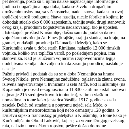
pet decenija, pošto su u njima nalaze najznačajnije informacije o
ljudima i događajima toga doba, kada se živelo u drugačijim
društvenim uslovima, sa više osmeha, nade i snova, kada su u ovoj
topličkoj varoši podignuta čitava naselja, nicale fabrike u kojima je
dohodak sticalo oko 6.000 zaposlenih, tačnije svaki drugi stanovnik
ovog kraja, prirodnim bogatstvima nadarovanog, bio je uposlen.
- Istražujući prošlost Kuršumlije, došao sam do podatka da se u
vojničkom utvrđenju Ad Fines (krajište, krajnja stanica, na kraju, na
granici, ondašnjih provincija Dalmacije i Mezije), kako se
Kuršumlija zvala u doba starih Rimljana, nalazilo 12.000 rimskih
vojnika, koliko ova toplička varoš, po poslednjem popisu, ima
stanovnika. Kad je isluženim vojnicima i zapovednicima legija
dodeljivana zemlja i dozvoljeno im da zasnuju porodicu, nastalo je
naselje.
Pažnju privlači i podatak da su se u doba Nemanjića sa hrama
Svetog Nikole, prve Nemanjine zadužbine, oglašavala zlatna zvona,
izlivena najverovatnije u livnicama u selu Mrče, kod Kuršumlije (na
Kopaoniku je dosad rekognoscirano 11.830 starih rudarskih radova i
najmanje 215 srednjevekovnih topionica), zatim o vlaškim
nomadima, o tome kako je starica Vasilija 1917. godine spasila
zaselak Delići od stradanja u pogromu nejači sela Mrče, o
kuršumlijskim meteorolozima koji nebo osmatraju 120 godina, o
Društvu srpsko-francuskog prijateljstva u Kuršumliji, o tome kako je
Kuršumlijčanin Obrad Luković, koji se, za vreme Drugog svetskog
rata, nalazio u nemačkom ropstvu, pešice došao do rodne