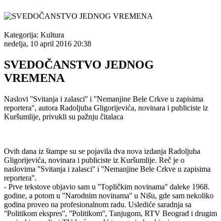
Kategorija:
Kultura
nedelja, 10 april 2016 20:38
SVEDOČANSTVO JEDNOG
VREMENA
Naslovi ''Svitanja i zalasci'' i ''Nemanjine Bele Crkve u zapisima
reportera'', autora Radoljuba Gligorijevića, novinara i publiciste iz
Kuršumlije, privukli su pažnju čitalaca
Ovih dana iz štampe su se pojavila dva nova izdanja Radoljuba
Gligorijevića, novinara i publiciste iz Kuršumlije. Reč je o
naslovima ''Svitanja i zalasci'' i ''Nemanjine Bele Crkve u zapisima
reportera''.
- Prve tekstove objavio sam u ''Topličkim novinama'' daleke 1968.
godine, a potom u ''Narodnim novinama'' u Nišu, gde sam nekoliko
godina proveo na profesionalnom radu. Uslediće saradnja sa
''Politikom ekspres'', ''Politikom'', Tanjugom, RTV Beograd i drugim