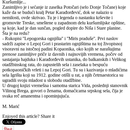
Kuršumlije...
Zanimljivo je i sećanje iz zaselka Potočari (selo Donje Točane) koje
kaže da se budući kralj Petar Karađorđević, dok se nalazio u
nemilosti, ovde skrivao. Tu je i legenda o nastanku krševite i
gromovite Treske, smeštene u zapadnom delu kuršumlijske opštine,
sa koje, kad je dan sunčan, pogled dopire do Niša i Stare planine.
Šta je na redu?
- Rukopisi ''Lepogorska ognjišta'' i ''Miris praduše''. Prvi naslov
sadrži zapise o Lepoj Gori i prastarim ognjištima na toj živopisnoj
visoravni na istočnoj padini Kopaonika, oko kojih se naraštajima
prenose zanimljive priče iz davnih i najnovijih vremena, počev od
sastajanja hajduka i Karađorđevih ustanika, do balkanskih i Velikog
otadžbinskog rata, do zapustelih sela i zaselaka u bespuću
potkopaoničkih vrleti i na Lepoj Gori. Tu su i kazivanja o mladićima
sela Igrišta koji su 1912. godine otišli u rat, a njih četrnaestorica su
ugradili svoju mladost u slobodu otadžbine.
U drugoj knjizi vremešna i samotna starica Vida, poslednji stanovnik
Vilinog Brega, govori o ženama, domaćicama srpskog sela, čija je
svaka reč amanentna i opominjujuća.
M. Marić
Enjoyed this article? Share it