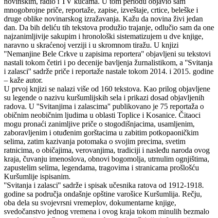
novinskim, radio i TV kućama. U tom periodu objavio sam
mnogobrojne priče, reportaže, zapise, izveštaje, crtice, beleške i
druge oblike novinarskog izražavanja. Kažu da novina živi jedan
dan. Da bih deliću tih tekstova produžio trajanje, odlučio sam da one
najzanimljivije sakupim i hronološki sistematizujem u dve knjige,
naravno u skraćenoj verziji i u skromnom tiražu. U knjizi
''Nemanjine Bele Crkve u zapisima reportera'' objavljeni su tekstovi
nastali tokom četiri i po decenije bavljenja žurnalistikom, a ''Svitanja
i zalasci'' sadrže priče i reportaže nastale tokom 2014. i 2015. godine
– kaže autor.
U prvoj knjizi se nalazi više od 160 tekstova. Kao prilog objavljene
su legende o nazivu kuršumlijskih sela i prikazi dosad objavljenih
radova. U ''Svitanjima i zalascima'' publikovano je 75 reportaža o
običnim neobičnim ljudima u oblasti Toplice i Kosanice. Čitaoci
mogu pronaći zanimljive priče o stogodišnjacima, usamljenim,
zaboravljenim i otuđenim gorštacima u zabitim potkopaoničkim
selima, zatim kazivanja potomaka o svojim precima, svetim
ratnicima, o običajima, verovanjima, tradiciji i nasleđu naroda ovog
kraja, čuvanju imenoslova, obnovi bogomolja, utrnulim ognjištima,
zapustelim selima, legendama, tragovima i stranicama prošlošću
Kuršumlije ispisanim.
''Svitanja i zalasci'' sadrže i spisak učesnika ratova od 1912-1918.
godine sa područja ondašnje opštine varošice Kuršumlija. Rečju,
oba dela su svojevrsni vremeplov, dokumentarne knjige,
svedočanstvo jednog vremena i ovog kraja tokom minulih bezmalo