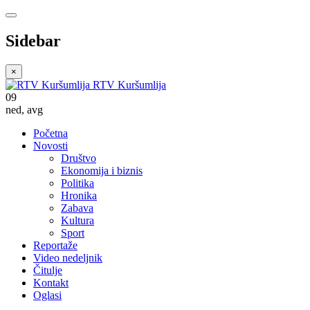
Sidebar
×
RTV Kuršumlija
09
ned
,
avg
Početna
Novosti
Društvo
Ekonomija i biznis
Politika
Hronika
Zabava
Kultura
Sport
Reportaže
Video nedeljnik
Čitulje
Kontakt
Oglasi