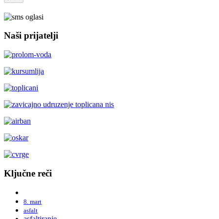
Naši prijatelji
Ključne reči
8. mart
asfalt
asfaltiranje