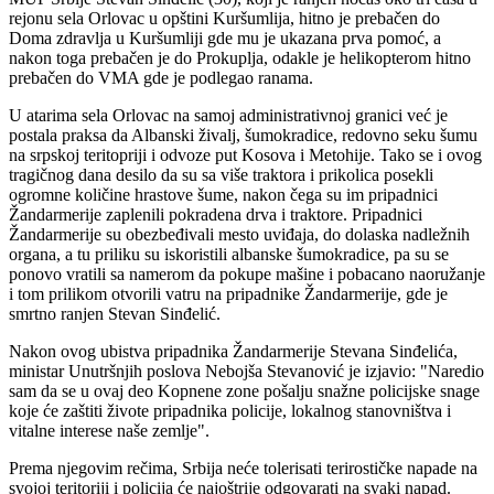
rejonu sela Orlovac u opštini Kuršumlija, hitno je prebačen do
Doma zdravlja u Kuršumliji gde mu je ukazana prva pomoć, a
nakon toga prebačen je do Prokuplja, odakle je helikopterom hitno
prebačen do VMA gde je podlegao ranama.
U atarima sela Orlovac na samoj administrativnoj granici već je
postala praksa da Albanski živalj, šumokradice, redovno seku šumu
na srpskoj teritopriji i odvoze put Kosova i Metohije. Tako se i ovog
tragičnog dana desilo da su sa više traktora i prikolica posekli
ogromne količine hrastove šume, nakon čega su im pripadnici
Žandarmerije zaplenili pokradena drva i traktore. Pripadnici
Žandarmerije su obezbeđivali mesto uviđaja, do dolaska nadležnih
organa, a tu priliku su iskoristili albanske šumokradice, pa su se
ponovo vratili sa namerom da pokupe mašine i pobacano naoružanje
i tom prilikom otvorili vatru na pripadnike Žandarmerije, gde je
smrtno ranjen Stevan Sinđelić.
Nakon ovog ubistva pripadnika Žandarmerije Stevana Sinđelića,
ministar Unutršnjih poslova Nebojša Stevanović je izjavio: "Naredio
sam da se u ovaj deo Kopnene zone pošalju snažne policijske snage
koje će zaštiti živote pripadnika policije, lokalnog stanovništva i
vitalne interese naše zemlje".
Prema njegovim rečima, Srbija neće tolerisati terirostičke napade na
svojoj teritoriji i policija će najoštrije odgovarati na svaki napad.