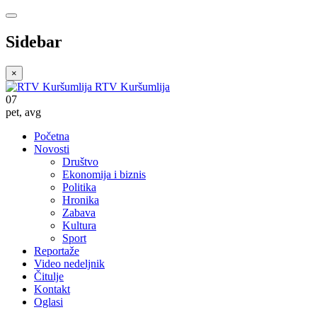
Sidebar
×
RTV Kuršumlija
07
pet
,
avg
Početna
Novosti
Društvo
Ekonomija i biznis
Politika
Hronika
Zabava
Kultura
Sport
Reportaže
Video nedeljnik
Čitulje
Kontakt
Oglasi