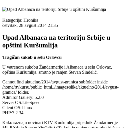
Kategorija:
Hronika
četvrtak, 28 avgust 2014 21:35
Upad Albanaca na teritoriju Srbije u
opštini Kuršumlija
Tragičan sukob u selu Orlovcu
U vatrenom sukobu Žandarmerije i Albanaca u selu Orlovac,
opština Kuršumlija, smrtno je ranjen Stevan Sinđelić.
Cannot find aktuelno/2014/avgust-granica subfolder inside
/home/rtvkursu/public_html../images/slike/aktuelno/2014/avgust-
granica/ folder.
Admiror Gallery: 5.2.0
Server OS:LiteSpeed
Client OS:Linux
PHP:7.2.34
Kako saznaju novinari RTV Kuršumlija pripadnik Žandarmerije
MUP Srbije Stevan Sinđelić (30), koji je ranjen noćas oko tri časa u