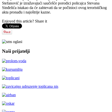
Stefanović je izražavajući saučešće porodici policajca Stevana
Sinđelića istakao da će zahtevati da se počinioci ovog terorističkog
akta pronađu i najoštrije kazne.
Enjoyed this article? Share it
AdmirorGallery 5.2.0
, author/s
Vasiljevski
&
Kekeljevic
.
Naši prijatelji