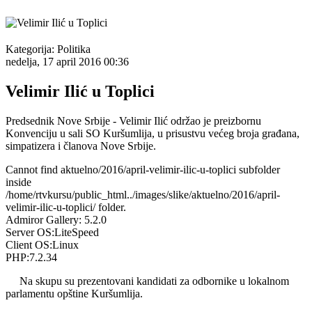
Kategorija:
Politika
nedelja, 17 april 2016 00:36
Velimir Ilić u Toplici
Predsednik Nove Srbije - Velimir Ilić održao je preizbornu
Konvenciju u sali SO Kuršumlija, u prisustvu većeg broja građana,
simpatizera i članova Nove Srbije.
Cannot find aktuelno/2016/april-velimir-ilic-u-toplici subfolder
inside
/home/rtvkursu/public_html../images/slike/aktuelno/2016/april-
velimir-ilic-u-toplici/ folder.
Admiror Gallery: 5.2.0
Server OS:LiteSpeed
Client OS:Linux
PHP:7.2.34
Na skupu su prezentovani kandidati za odbornike u lokalnom
parlamentu opštine Kuršumlija.