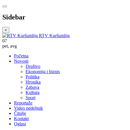
Sidebar
×
RTV Kuršumlija
07
pet
,
avg
Početna
Novosti
Društvo
Ekonomija i biznis
Politika
Hronika
Zabava
Kultura
Sport
Reportaže
Video nedeljnik
Čitulje
Kontakt
Oglasi