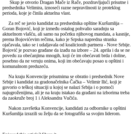
Skup je otvorio Dragan Mače iz Rače, pozdravljajući prisutne i
predsednika Velimira, iznoseći razne nepravilnosti iz proteklog
perioda, koje je činila aktuelna vlast.
Za reč se javio kandidat za predsednika opštine Kuršumlija –
Goran Bojović, koji je između ostalog pohvalio saradnju sa
aktuelnom vlašću, ali samo na početku njihovog mandata, a kasnije,
prema Bojovićevim rečima, kako je Srpska napredna stranka
ojačavala, tako se i udaljavala od koalicionih partnera - Nove Srbije.
Bojović je pozvao građane da izađu na izbore – 24. aprila i da se ne
povedu za obećanjima mnogih, koji će im obećavati brda i doline,
posebno da ne veruju onima, koji im obećavaju posao u opštini i
komunalnom preduzeću.
Na kraju Konvencije prisutnima se obratio i predsednik Nove
Srbije i kandidat za gradonačelnika Čačka – Velimir Ilić, koji je
govorio o teškoj situaciji u kojoj se nalazi Srbija i o pomoći
najugroženijima, ali je na kraju istakao da građani na izborima treba
da zaokruže broj 1 i Aleksandra Vučića.
Nakon završetka Konvencije, kandidati za odbornike u opštini
Kuršumlija izrazili su želju da se fotografišu sa svojim liderom.