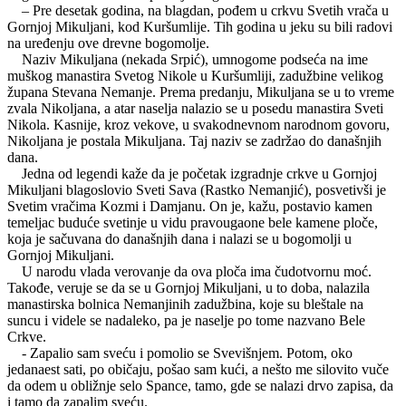
– Pre desetak godina, na blagdan, pođem u crkvu Svetih vrača u
Gornjoj Mikuljani, kod Kuršumlije. Tih godina u jeku su bili radovi
na uređenju ove drevne bogomolje.
Naziv Mikuljana (nekada Srpić), umnogome podseća na ime
muškog manastira Svetog Nikole u Kuršumliji, zadužbine velikog
župana Stevana Nemanje. Prema predanju, Mikuljana se u to vreme
zvala Nikoljana, a atar naselja nalazio se u posedu manastira Sveti
Nikola. Kasnije, kroz vekove, u svakodnevnom narodnom govoru,
Nikoljana je postala Mikuljana. Taj naziv se zadržao do današnjih
dana.
Jedna od legendi kaže da je početak izgradnje crkve u Gornjoj
Mikuljani blagoslovio Sveti Sava (Rastko Nemanjić), posvetivši je
Svetim vračima Kozmi i Damjanu. On je, kažu, postavio kamen
temeljac buduće svetinje u vidu pravougaone bele kamene ploče,
koja je sačuvana do današnjih dana i nalazi se u bogomolji u
Gornjoj Mikuljani.
U narodu vlada verovanje da ova ploča ima čudotvornu moć.
Takođe, veruje se da se u Gornjoj Mikuljani, u to doba, nalazila
manastirska bolnica Nemanjinih zadužbina, koje su bleštale na
suncu i videle se nadaleko, pa je naselje po tome nazvano Bele
Crkve.
- Zapalio sam sveću i pomolio se Svevišnjem. Potom, oko
jedanaest sati, po običaju, pošao sam kući, a nešto me silovito vuče
da odem u obližnje selo Spance, tamo, gde se nalazi drvo zapisa, da
i tamo da zapalim sveću.