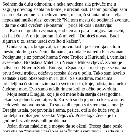
Sednem da dušu odmorim, a neka neviđena sila privuče me u
zagrljaj drevnog stabla na kome je urezan krst. U tom položaju sam
ostao neko vreme. U međuvremenu, u snu, šest puta mi se javlja
nepoznati muški glas, govoreći: ''Na tom mestu da podigneš zvonaru
i da me okitiš cvećem i ikonama'' – priča Nikola i nastavlja:
- Kako da gradim zvonaru, kad nemam para – odgovaram sebi,
da i taj čuje. A on je uporan. Još mi veli: ''Dobićeš novac. Budi
siguran u to, samo uradi ovo što ti kažem''.
Onda sam, uz božju volju, napravio krst i postavio ga na tom
mestu, okitio ga cvećem i ikonama, a onda je na redu bila zvonara.
Podignuta je uz pomoć hrama Svete Trojice u Kuršumliji, vernika i
sveštenika, Bratislava Miletića i Nenada Milosavljević. Zvono je
izliveno u Novom Sadu. Eno ga, u Spancu, na mestu gde se na, na
prvu Svetu trojicu, održava seoska slava u polju. Tako sam izvršio
zadatak i sebi obezbedio mir u duši. Sa susedima, rođacima i
prijateljima često odlazim na to sveto mesto, koje, odista, ima neku
čudesnu moć. Evo samo nekih rimera koji to očito pot-vrđuju.
Moju sestru Dragiju, koja je od mene bila starija deset godina,
lekari su jednostavno otpisali. Ka-zali su da joj nema leka, a sinovi
je dovedu na ovo mesto. Tu su ostali nepun sat vremena, a ona je
Dragija ustala, progovorila i sama, pešice, otišla do kuće svojih
roditelja u obližnjem zaselku Veljovići. Posle toga živela je tri
godine bez zdravstvenih problema.
Jedan divan mladić nije mogao da se oženi. Trećeg dana posle
boravka na ''zavetini'' našao je sebi životnu saputnicu. I sada su u