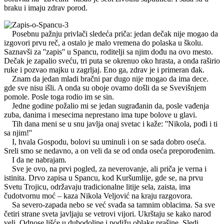
braku i imaju zdrav porod.
Posebnu pažnju privlači sledeća priča: jedan dečak nije mogao da
izgovori prvu reč, a ostalo je malo vremena do polaska u školu.
Saznavši za ''zapis'' u Spancu, roditelji sa njim dođu na ovo mesto.
Dečak je zapalio sveću, tri puta se okrenuo oko hrasta, a onda raširio
ruke i pozvao majku u zagrljaj. Eno ga, zdrav je i primeran đak.
Znam da jedan mladi bračni par dugo nije mogao da ima dece.
gde sve nisu išli. A onda su oboje ovamo došli da se Svevišnjem
pomole. Posle toga rodio im se sin.
Jedne godine požalio mi se jedan sugrađanin da, posle vađenja
zuba, danima i mesecima neprestano ima tupe bolove u glavi.
Tih dana meni se u snu javlja onaj svetac i kaže: ''Nikola, pođi i ti
sa njim!''
I, hvala Gospodu, bolovi su uminuli i on se sada dobro oseća.
Sreli smo se nedavno, a on veli da se od onda oseća preporođenim.
I da ne nabrajam.
Sve je ovo, na prvi pogled, za neverovanje, ali priča je verna i
istinita. Drvo zapisa u Spancu, kod Kuršumlije, gde se, na prvu
Svetu Trojicu, održavaju tradicionalne litije sela, zaista, ima
čudotvornu moć – kaza Nikola Veljović na kraju razgovora.
Sa severo-zapada nebo se već svađa sa tamnim oblacima. Sa sve
četiri strane sveta javljaju se vetrovi vijori. Ukrštaju se kako narod
veli. Odnose lišće u dubodoline i podižu oblake prašine. Sledi