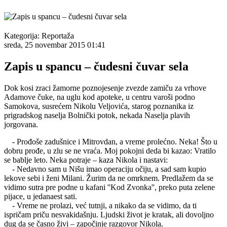
Kategorija:
Reportaža
sreda, 25 novembar 2015 01:41
Zapis u spancu – čudesni čuvar sela
Dok kosi zraci žamorne poznojesenje zvezde zamiču za vrhove
Adamove čuke, na uglu kod apoteke, u centru varoši podno
Samokova, susrećem Nikolu Veljovića, starog poznanika iz
prigradskog naselja Bolnički potok, nekada Naselja plavih
jorgovana.
- Prođoše zadušnice i Mitrovdan, a vreme prolećno. Neka! Što u
dobru prođe, u zlu se ne vraća. Moj pokojni deda bi kazao: Vratilo
se bablje leto. Neka potraje – kaza Nikola i nastavi:
- Nedavno sam u Nišu imao operaciju očiju, a sad sam kupio
lekove sebi i ženi Milani. Žurim da ne omrknem. Predlažem da se
vidimo sutra pre podne u kafani ''Kod Zvonka'', preko puta zelene
pijace, u jedanaest sati.
- Vreme ne prolazi, već tutnji, a nikako da se vidimo, da ti
ispričam priču nesvakidašnju. Ljudski život je kratak, ali dovoljno
dug da se časno živi – započinje razgovor Nikola.