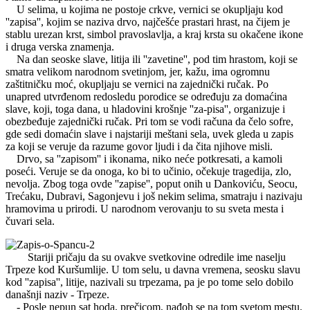
U selima, u kojima ne postoje crkve, vernici se okupljaju kod
''zapisa'', kojim se naziva drvo, najčešće prastari hrast, na čijem je
stablu urezan krst, simbol pravoslavlja, a kraj krsta su okačene ikone
i druga verska znamenja.
Na dan seoske slave, litija ili ''zavetine'', pod tim hrastom, koji se
smatra velikom narodnom svetinjom, jer, kažu, ima ogromnu
zaštitničku moć, okupljaju se vernici na zajednički ručak. Po
unapred utvrđenom redosledu porodice se određuju za domaćina
slave, koji, toga dana, u hladovini krošnje ''za-pisa'', organizuje i
obezbeđuje zajednički ručak. Pri tom se vodi računa da čelo sofre,
gde sedi domaćin slave i najstariji meštani sela, uvek gleda u zapis
za koji se veruje da razume govor ljudi i da čita njihove misli.
Drvo, sa ''zapisom'' i ikonama, niko neće potkresati, a kamoli
poseći. Veruje se da onoga, ko bi to učinio, očekuje tragedija, zlo,
nevolja. Zbog toga ovde ''zapise'', poput onih u Dankoviću, Seocu,
Trećaku, Dubravi, Sagonjevu i još nekim selima, smatraju i nazivaju
hramovima u prirodi. U narodnom verovanju to su sveta mesta i
čuvari sela.
Stariji pričaju da su ovakve svetkovine odredile ime naselju
Trpeze kod Kuršumlije. U tom selu, u davna vremena, seosku slavu
kod ''zapisa'', litije, nazivali su trpezama, pa je po tome selo dobilo
današnji naziv - Trpeze.
- Posle nepun sat hoda, prečicom, nađoh se na tom svetom mestu.