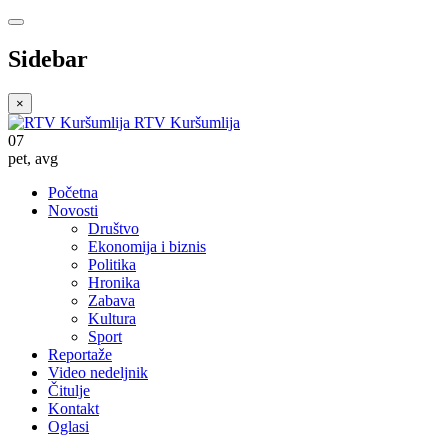
Sidebar
×
RTV Kuršumlija
07
pet
,
avg
Početna
Novosti
Društvo
Ekonomija i biznis
Politika
Hronika
Zabava
Kultura
Sport
Reportaže
Video nedeljnik
Čitulje
Kontakt
Oglasi