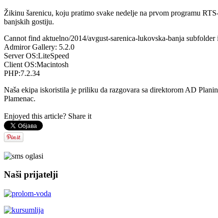
Žikinu šarenicu, koju pratimo svake nedelje na prvom programu RTS-a 
banjskih gostiju.
Cannot find aktuelno/2014/avgust-sarenica-lukovska-banja subfolder i
Admiror Gallery: 5.2.0
Server OS:LiteSpeed
Client OS:Macintosh
PHP:7.2.34
Naša ekipa iskoristila je priliku da razgovara sa direktorom AD Pl
Plamenac.
Enjoyed this article? Share it
AdmirorGallery 5.2.0
, author/s
Vasiljevski
&
Kekeljevic
.
Naši prijatelji