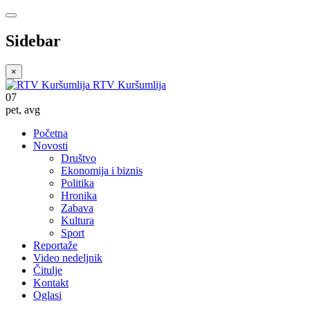
Sidebar
×
RTV Kuršumlija
07
pet
,
avg
Početna
Novosti
Društvo
Ekonomija i biznis
Politika
Hronika
Zabava
Kultura
Sport
Reportaže
Video nedeljnik
Čitulje
Kontakt
Oglasi