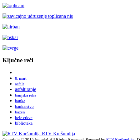
Ključne reči
8. mart
asfalt
asfaltiranje
banjska reka
banka
bankarstvo
bazen
bele crkve
biblioteka
RTV Kuršumlija
Copyright © 2015 Joomla!. All Rights Reserved. Powered by
RTV Kuršumlija
- D