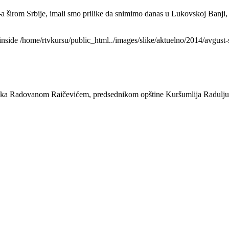
širom Srbije, imali smo prilike da snimimo danas u Lukovskoj Banji, gd
nside /home/rtvkursu/public_html../images/slike/aktuelno/2014/avgust-s
aninka Radovanom Raičevićem, predsednikom opštine Kuršumlija Radulju