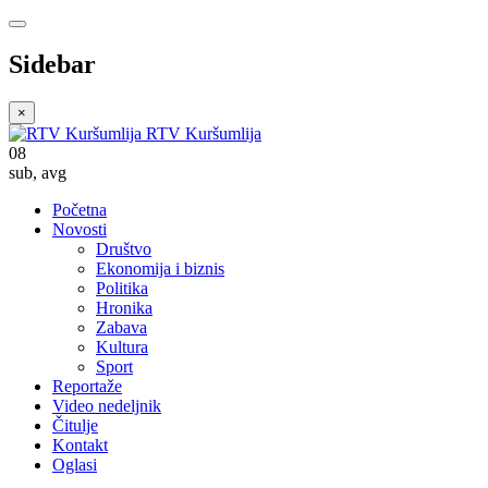
Sidebar
×
RTV Kuršumlija
08
sub
,
avg
Početna
Novosti
Društvo
Ekonomija i biznis
Politika
Hronika
Zabava
Kultura
Sport
Reportaže
Video nedeljnik
Čitulje
Kontakt
Oglasi