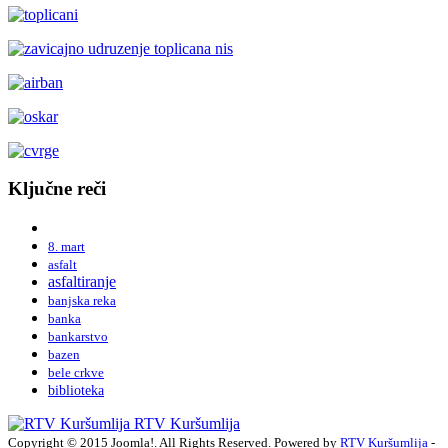
Ključne reči
8. mart
asfalt
asfaltiranje
banjska reka
banka
bankarstvo
bazen
bele crkve
biblioteka
RTV Kuršumlija
Copyright © 2015 Joomla!. All Rights Reserved. Powered by
RTV Kuršumlija
-