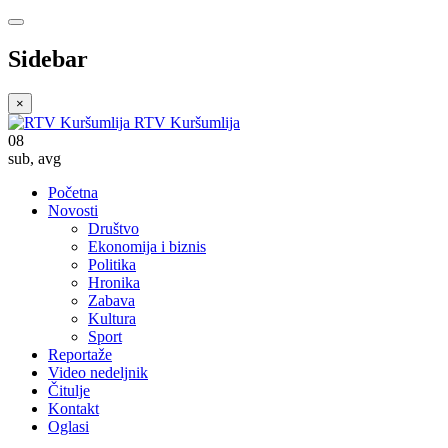
Sidebar
×
RTV Kuršumlija
08
sub
,
avg
Početna
Novosti
Društvo
Ekonomija i biznis
Politika
Hronika
Zabava
Kultura
Sport
Reportaže
Video nedeljnik
Čitulje
Kontakt
Oglasi