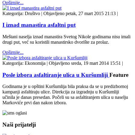
Opširnije...
Kategorija:
Društvo
|
Objavljeno petak, 27 mart 2015 21:13
|
I iznad manastira asfaltni put
Meštani naselja iznad manastira Svetog Nikole godinama nisu imali
drugi put, već su koristili manastirsko dvorište za prolaz.
Opširnije...
Kategorija:
Ekonomija
|
Objavljeno sreda, 19 mart 2014 15:51
|
Posle izbora asfaltiranje ulica u Kuršumliji
Feature
Godinama je u opštini Kuršumlija bila praksa da se u predizbornoj
kampanji asfaltiraju ulice. Direkcija za izgradnju u Kuršumliji
učinila je danas presedan. Počeli su sa asfaltiranjem ulica u naselju
Markoviće prvi dan nakon izbora.
Naši prijatelji