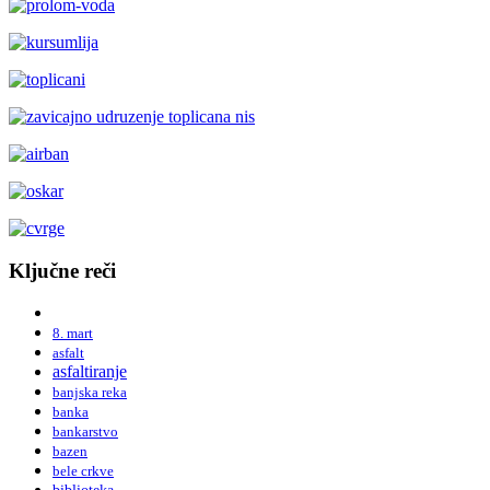
Ključne reči
8. mart
asfalt
asfaltiranje
banjska reka
banka
bankarstvo
bazen
bele crkve