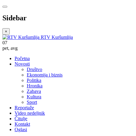
Sidebar
×
RTV Kuršumlija
07
pet
,
avg
Početna
Novosti
Društvo
Ekonomija i biznis
Politika
Hronika
Zabava
Kultura
Sport
Reportaže
Video nedeljnik
Čitulje
Kontakt
Oglasi