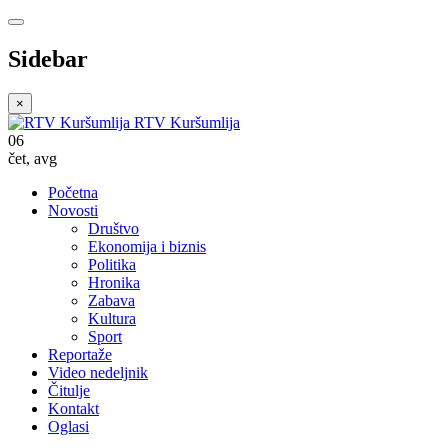
Sidebar
×
RTV Kuršumlija
06
čet
,
avg
Početna
Novosti
Društvo
Ekonomija i biznis
Politika
Hronika
Zabava
Kultura
Sport
Reportaže
Video nedeljnik
Čitulje
Kontakt
Oglasi