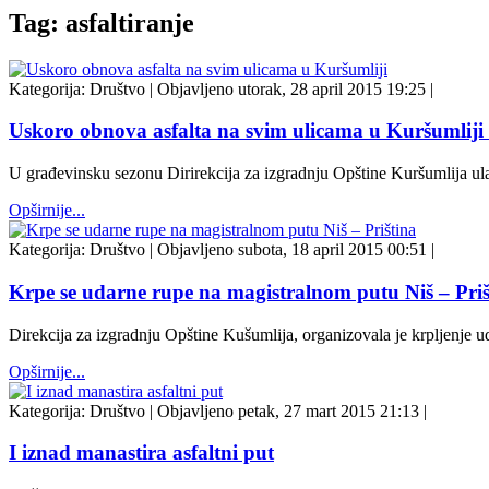
Tag: asfaltiranje
Kategorija:
Društvo
|
Objavljeno utorak, 28 april 2015 19:25
|
Uskoro obnova asfalta na svim ulicama u Kuršumliji
U građevinsku sezonu Dirirekcija za izgradnju Opštine Kuršumlija ul
Opširnije...
Kategorija:
Društvo
|
Objavljeno subota, 18 april 2015 00:51
|
Krpe se udarne rupe na magistralnom putu Niš – Priš
Direkcija za izgradnju Opštine Kušumlija, organizovala je krpljenje u
Opširnije...
Kategorija:
Društvo
|
Objavljeno petak, 27 mart 2015 21:13
|
I iznad manastira asfaltni put