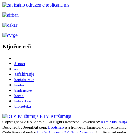
Ključne reči
8. mart
asfalt
asfaltiranje
banjska reka
banka
bankarstvo
bazen
bele crkve
biblioteka
RTV Kuršumlija
Copyright © 2015 Joomla!. All Rights Reserved. Powered by
RTV Kuršumlija
-
Designed by JoomlArt.com.
Bootstrap
is a front-end framework of Twitter, Inc.
Code licensed under
Apache License v2.0
.
Font Awesome
font licensed under