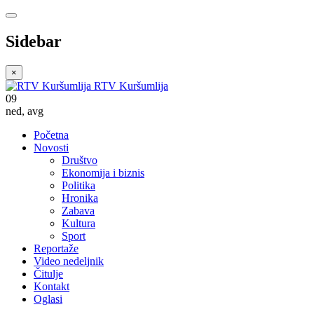
Sidebar
×
RTV Kuršumlija
09
ned
,
avg
Početna
Novosti
Društvo
Ekonomija i biznis
Politika
Hronika
Zabava
Kultura
Sport
Reportaže
Video nedeljnik
Čitulje
Kontakt
Oglasi