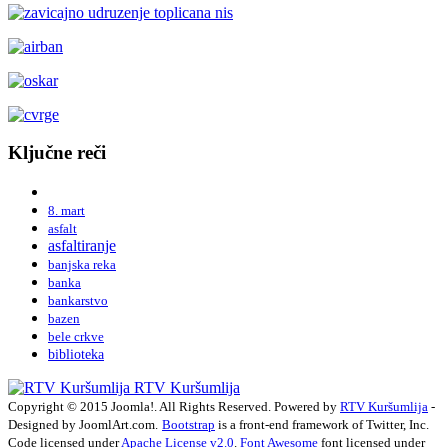
Ključne reči
8. mart
asfalt
asfaltiranje
banjska reka
banka
bankarstvo
bazen
bele crkve
biblioteka
RTV Kuršumlija
Copyright © 2015 Joomla!. All Rights Reserved. Powered by
RTV Kuršumlija
-
Designed by JoomlArt.com.
Bootstrap
is a front-end framework of Twitter, Inc.
Code licensed under
Apache License v2.0
.
Font Awesome
font licensed under