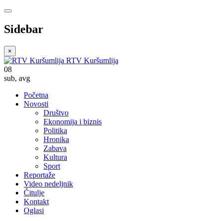
Sidebar
×
RTV Kuršumlija
08
sub
,
avg
Početna
Novosti
Društvo
Ekonomija i biznis
Politika
Hronika
Zabava
Kultura
Sport
Reportaže
Video nedeljnik
Čitulje
Kontakt
Oglasi