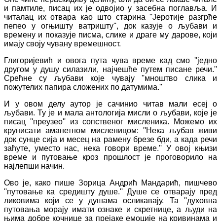
и памтиле, писац их је одвојио у засебна поглавља. И
читалац их отвара као што старина ''Јеротије разгрће
пепео у огњишту ватришту'', док казује о љубави и
времену и показује писма, слике и драге му дарове, који
имају своју чувану времешност.
Глигоријевић и овога пута чува време кад смо ''једно
другом у душу силазили, најчешће путем писане речи.''
Срећне су љубави које чувају ''мноштво слика и
пожутелих папира сложених по датумима.''
И у овом делу аутор је сачинио читав мали есеј о
љубави. Ту је и мала антологија мисли о љубави, које је
писац ''преузео'' из сопственог мисленика. Можемо их
крунисати аманетном мисленицом: ''Нека љубав живи
док сунце сија и месец на рамену брезе бди, а када речи
заћуте, уместо нас, нека говори време.'' У овој књизи
време и путовање кроз прошлост је проговорило на
најлепши начин.
Ово је, како пише Зорица Андрић Мандарић, пишчево
''путовање ка средишту душе.'' Душе се отварају пред
ликовима који се у душама осликавају. Та ''духовна
путовања морају имати ознаке и скретнице, а људи на
њима добре кочнице за прејаке емоције на кривинама и