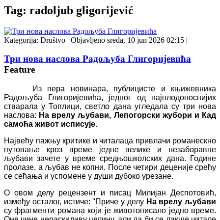
Tag: radoljub gligorijević
Kategorija:
Društvo
|
Objavljeno sreda, 10 jun 2026 02:15
|
Три нова наслова Радољуба Глигоријевића
Feature
Из пера новинара, публицисте и књижевника
Радољуба Глигоријевића, једног од најплодоноснијих
стварала у Топлици, светло дана угледала су три нова
наслова:
На врелу љубави, Лепогорски жубори и Кад
самоћа живот исписује.
Највећу пажњу критике и читалаца привлачи романескно
путовање кроз време једне велике и незаборавне
љубави зачете у време средњошколских дана. Године
пролазе, а љубав не копни. После четири деценије срећу
се сећања и успомене у души дубоко урезане.
О овом делу рецензент и писац Милијан Деспотовић,
између осталог, истиче:
''
Приче у делу
На врелу љубави
су фрагменти романа који је животописало једно време.
Оне чине нераскидиву целину, али да би се лакше читале