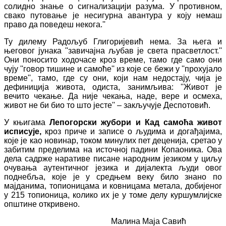
солидно знање о сигнализацији разума. У противном,
свако путовање је несигурна авантура у коју немаш
право да поведеш некога.''
Ту дилему Радољуб Глигоријевић нема. За њега и
његовог јунака ''завичајна љубав је света прасветлост.''
Они поносито ходочасе кроз време, тамо где само они
чују ''говор тишине и самоће'' из које се бежи у ''прохујало
време'', тамо, где су они, који нам недостају, чија је
дефиниција живота, одиста, занимљива: ''Живот је
вечито чекање. Да није чекања, наде, вере и осмеха,
живот не би био то што јесте'' – закључује Деспотовић.
У књигама
Лепогорски жубори и Кад самоћа живот
исписује,
кроз приче и записе о људима и догађајима,
које је као новинар, током минулих пет деценија, сретао у
забитим пределима на источној падини Копаоника. Ова
дела садрже наративе писане народним језиком у циљу
очувања аутентичног језика и дијалекта људи овог
поднебља, које је у средњем веку било знано по
мајданима, топионицама и ковницама метала, добијеног
у 215 топионица, колико их је у томе делу куршумлијске
општине откривено.
Малина Маја Савић