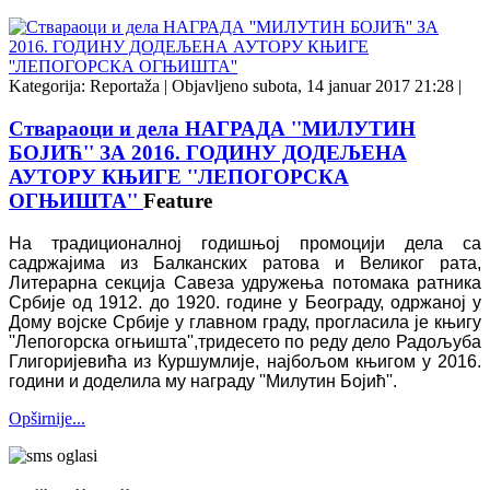
Kategorija:
Reportaža
|
Objavljeno subota, 14 januar 2017 21:28
|
Ствараоци и дела НАГРАДА ''МИЛУТИН
БОЈИЋ'' ЗА 2016. ГОДИНУ ДОДЕЉЕНА
АУТОРУ КЊИГЕ ''ЛЕПОГОРСКА
ОГЊИШТА''
Feature
На традиционалној годишњој промоцији дела са
садржајима из Балканских ратова и Великог рата,
Литерарна секција Савеза удружења потомака ратника
Србије од 1912. до 1920. године у Београду, одржаној у
Дому војске Србије у главном граду, прогласила је књигу
''
Лепогорска огњишта
''
,
тридесето по реду дело Радољуба
Глигоријевића из Куршумлије, најбољом књигом у 2016.
години и доделила му награду
''
Милутин Бојић''.
Opširnije...