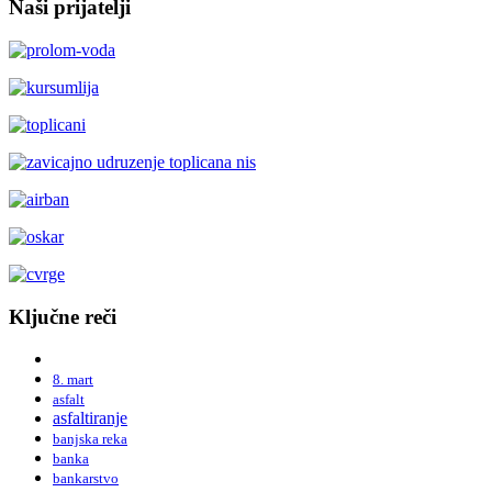
Naši prijatelji
Ključne reči
8. mart
asfalt
asfaltiranje
banjska reka
banka
bankarstvo