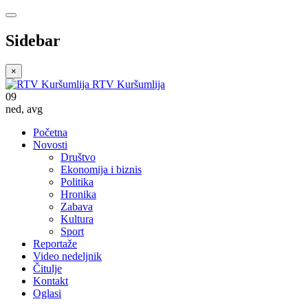
Sidebar
×
RTV Kuršumlija
09
ned
,
avg
Početna
Novosti
Društvo
Ekonomija i biznis
Politika
Hronika
Zabava
Kultura
Sport
Reportaže
Video nedeljnik
Čitulje
Kontakt
Oglasi