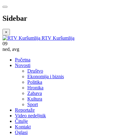
Sidebar
×
RTV Kuršumlija
09
ned
,
avg
Početna
Novosti
Društvo
Ekonomija i biznis
Politika
Hronika
Zabava
Kultura
Sport
Reportaže
Video nedeljnik
Čitulje
Kontakt
Oglasi