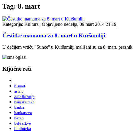
Tag: 8. mart
Kategorija:
Kultura
|
Objavljeno nedelja, 09 mart 2014 21:19
|
Čestitke mamama za 8. mart u Kuršumliji
U dečijem vrtiću ''Sunce'' u Kuršumliji mališani su za 8. mart, prazn
Ključne reči
8. mart
asfalt
asfaltiranje
banjska reka
banka
bankarstvo
bazen
bele crkve
biblioteka