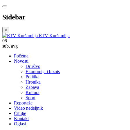
Sidebar
×
RTV Kuršumlija
08
sub
,
avg
Početna
Novosti
Društvo
Ekonomija i biznis
Politika
Hronika
Zabava
Kultura
Sport
Reportaže
Video nedeljnik
Čitulje
Kontakt
Oglasi