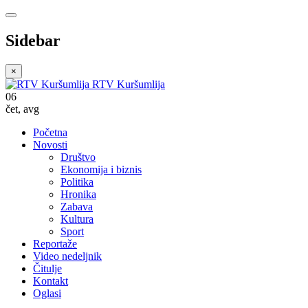
Sidebar
×
RTV Kuršumlija
06
čet
,
avg
Početna
Novosti
Društvo
Ekonomija i biznis
Politika
Hronika
Zabava
Kultura
Sport
Reportaže
Video nedeljnik
Čitulje
Kontakt
Oglasi