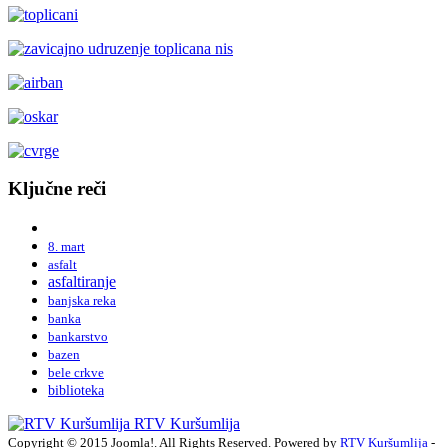
Ključne reči
8. mart
asfalt
asfaltiranje
banjska reka
banka
bankarstvo
bazen
bele crkve
biblioteka
RTV Kuršumlija
Copyright © 2015 Joomla!. All Rights Reserved. Powered by
RTV Kuršumlija
-