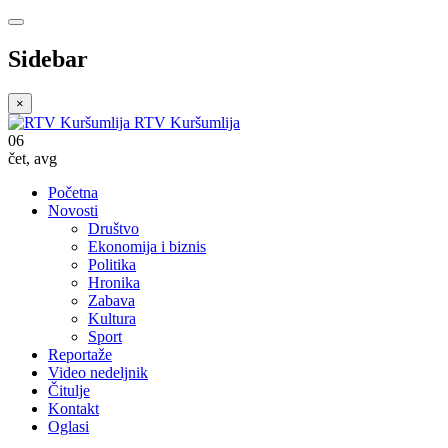
Sidebar
×
RTV Kuršumlija
06
čet
,
avg
Početna
Novosti
Društvo
Ekonomija i biznis
Politika
Hronika
Zabava
Kultura
Sport
Reportaže
Video nedeljnik
Čitulje
Kontakt
Oglasi