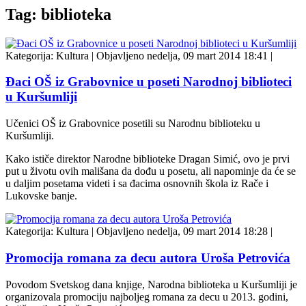
Tag: biblioteka
Kategorija:
Kultura
|
Objavljeno nedelja, 09 mart 2014 18:41
|
Đaci OŠ iz Grabovnice u poseti Narodnoj biblioteci
u Kuršumliji
Učenici OŠ iz Grabovnice posetili su Narodnu biblioteku u
Kuršumliji.
Kako ističe direktor Narodne biblioteke Dragan Simić, ovo je prvi
put u životu ovih mališana da dođu u posetu, ali napominje da će se
u daljim posetama videti i sa đacima osnovnih škola iz Rače i
Lukovske banje.
Kategorija:
Kultura
|
Objavljeno nedelja, 09 mart 2014 18:28
|
Promocija romana za decu autora Uroša Petrovića
Povodom Svetskog dana knjige, Narodna biblioteka u Kuršumliji je
organizovala promociju najboljeg romana za decu u 2013. godini,