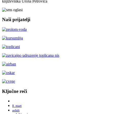
književnika Uroša Petrovića
Naši prijatelji
Ključne reči
8. mart
asfalt