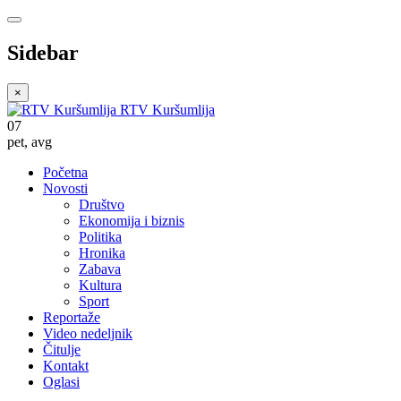
Sidebar
×
RTV Kuršumlija
07
pet
,
avg
Početna
Novosti
Društvo
Ekonomija i biznis
Politika
Hronika
Zabava
Kultura
Sport
Reportaže
Video nedeljnik
Čitulje
Kontakt
Oglasi