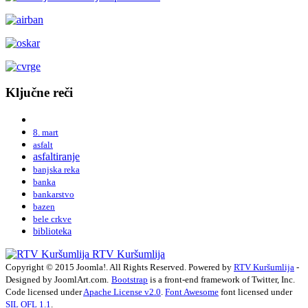
Ključne reči
8. mart
asfalt
asfaltiranje
banjska reka
banka
bankarstvo
bazen
bele crkve
biblioteka
RTV Kuršumlija
Copyright © 2015 Joomla!. All Rights Reserved. Powered by
RTV Kuršumlija
-
Designed by JoomlArt.com.
Bootstrap
is a front-end framework of Twitter, Inc.
Code licensed under
Apache License v2.0
.
Font Awesome
font licensed under
SIL OFL 1.1
.