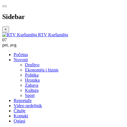
Sidebar
×
RTV Kuršumlija
07
pet
,
avg
Početna
Novosti
Društvo
Ekonomija i biznis
Politika
Hronika
Zabava
Kultura
Sport
Reportaže
Video nedeljnik
Čitulje
Kontakt
Oglasi