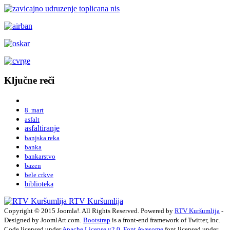
Ključne reči
8. mart
asfalt
asfaltiranje
banjska reka
banka
bankarstvo
bazen
bele crkve
biblioteka
RTV Kuršumlija
Copyright © 2015 Joomla!. All Rights Reserved. Powered by
RTV Kuršumlija
-
Designed by JoomlArt.com.
Bootstrap
is a front-end framework of Twitter, Inc.
Code licensed under
Apache License v2.0
.
Font Awesome
font licensed under