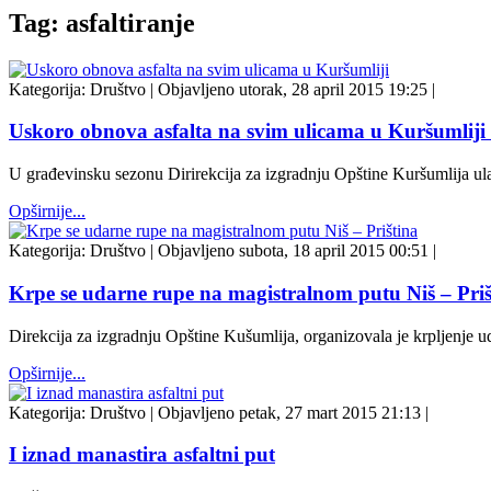
Tag: asfaltiranje
Kategorija:
Društvo
|
Objavljeno utorak, 28 april 2015 19:25
|
Uskoro obnova asfalta na svim ulicama u Kuršumliji
U građevinsku sezonu Dirirekcija za izgradnju Opštine Kuršumlija ul
Opširnije...
Kategorija:
Društvo
|
Objavljeno subota, 18 april 2015 00:51
|
Krpe se udarne rupe na magistralnom putu Niš – Priš
Direkcija za izgradnju Opštine Kušumlija, organizovala je krpljenje u
Opširnije...
Kategorija:
Društvo
|
Objavljeno petak, 27 mart 2015 21:13
|
I iznad manastira asfaltni put