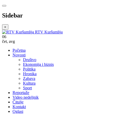
Sidebar
×
RTV Kuršumlija
06
čet
,
avg
Početna
Novosti
Društvo
Ekonomija i biznis
Politika
Hronika
Zabava
Kultura
Sport
Reportaže
Video nedeljnik
Čitulje
Kontakt
Oglasi