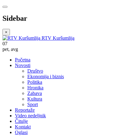
Sidebar
×
RTV Kuršumlija
07
pet
,
avg
Početna
Novosti
Društvo
Ekonomija i biznis
Politika
Hronika
Zabava
Kultura
Sport
Reportaže
Video nedeljnik
Čitulje
Kontakt
Oglasi