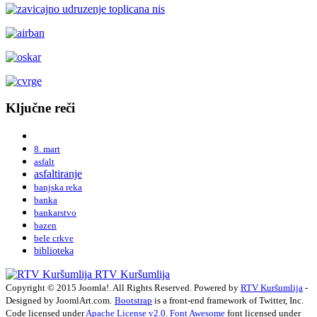
Ključne reči
8. mart
asfalt
asfaltiranje
banjska reka
banka
bankarstvo
bazen
bele crkve
biblioteka
RTV Kuršumlija
Copyright © 2015 Joomla!. All Rights Reserved. Powered by
RTV Kuršumlija
-
Designed by JoomlArt.com.
Bootstrap
is a front-end framework of Twitter, Inc.
Code licensed under
Apache License v2.0
.
Font Awesome
font licensed under