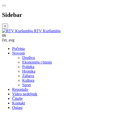
Sidebar
×
RTV Kuršumlija
06
čet
,
avg
Početna
Novosti
Društvo
Ekonomija i biznis
Politika
Hronika
Zabava
Kultura
Sport
Reportaže
Video nedeljnik
Čitulje
Kontakt
Oglasi