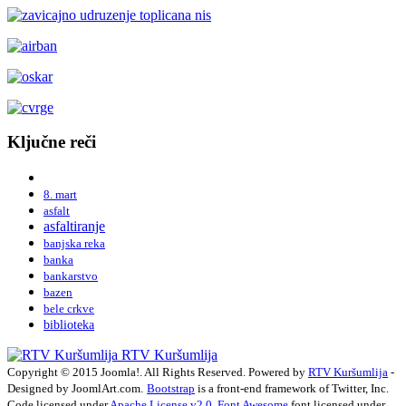
Ključne reči
8. mart
asfalt
asfaltiranje
banjska reka
banka
bankarstvo
bazen
bele crkve
biblioteka
RTV Kuršumlija
Copyright © 2015 Joomla!. All Rights Reserved. Powered by
RTV Kuršumlija
-
Designed by JoomlArt.com.
Bootstrap
is a front-end framework of Twitter, Inc.
Code licensed under
Apache License v2.0
.
Font Awesome
font licensed under