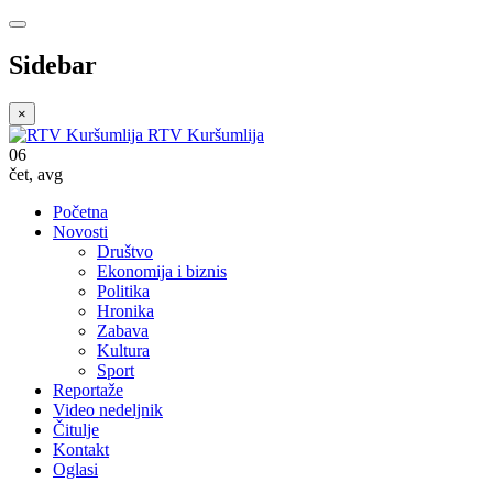
Sidebar
×
RTV Kuršumlija
06
čet
,
avg
Početna
Novosti
Društvo
Ekonomija i biznis
Politika
Hronika
Zabava
Kultura
Sport
Reportaže
Video nedeljnik
Čitulje
Kontakt
Oglasi