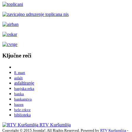
Ključne reči
8. mart
asfalt
asfaltiranje
banjska reka
banka
bankarstvo
bazen
bele crkve
biblioteka
RTV Kuršumlija
Copyright © 2015 Joomla!. All Rights Reserved. Powered by
RTV Kuršumlija
-