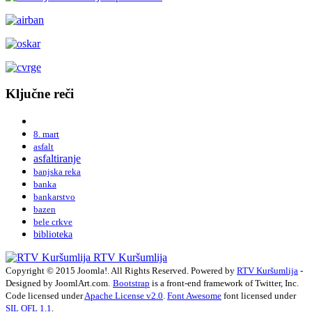
Ključne reči
8. mart
asfalt
asfaltiranje
banjska reka
banka
bankarstvo
bazen
bele crkve
biblioteka
RTV Kuršumlija
Copyright © 2015 Joomla!. All Rights Reserved. Powered by
RTV Kuršumlija
-
Designed by JoomlArt.com.
Bootstrap
is a front-end framework of Twitter, Inc.
Code licensed under
Apache License v2.0
.
Font Awesome
font licensed under
SIL OFL 1.1
.