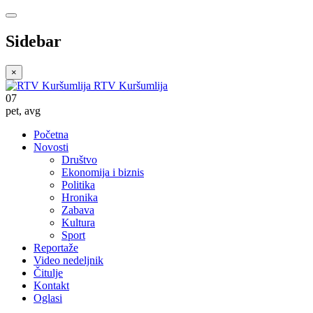
Sidebar
×
RTV Kuršumlija
07
pet
,
avg
Početna
Novosti
Društvo
Ekonomija i biznis
Politika
Hronika
Zabava
Kultura
Sport
Reportaže
Video nedeljnik
Čitulje
Kontakt
Oglasi